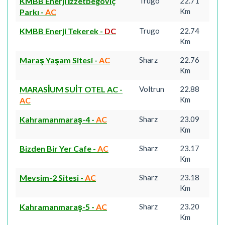
KMBB Enerji İzzetbegoviç
Trugo
22.71
Km
Parkı
-
AC
KMBB Enerji Tekerek
-
DC
Trugo
22.74
Km
Maraş Yaşam Sitesi
-
AC
Sharz
22.76
Km
MARASİUM SUİT OTEL AC
-
Voltrun
22.88
Km
AC
Kahramanmaraş-4
-
AC
Sharz
23.09
Km
Bizden Bir Yer Cafe
-
AC
Sharz
23.17
Km
Mevsim-2 Sitesi
-
AC
Sharz
23.18
Km
Kahramanmaraş-5
-
AC
Sharz
23.20
Km