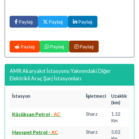
Paylaş
Paylaş
Paylaş
Paylaş
Paylaş
Paylaş
AMR Akaryakıt İstasyonu Yakınındaki Diğer
Elektrikli Araç Şarj İstasyonları
İstasyon
İşletmeci
Uzaklık
(km)
Küçüksan Petrol
-
AC
Sharz
1.32
Km
Hayspet Petrol
-
AC
Sharz
5.02
Km