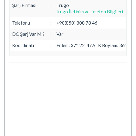
Şarj Firması
:
Trugo
Trugo İletişim ve Telefon Bilgileri
Telefonu
:
+90(850) 808 78 46
DC Şarj Var Mı?
:
Var
Koordinatı
:
Enlem: 37° 22' 47.9¨ K Boylam: 36° 52'