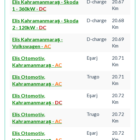
Elis Kahramanmaraş - Skoda
D-charge
20.67
Km
1 - 360kW
-
DC
Elis Kahramanmaraş - Skoda
D-charge
20.68
Km
2 - 120kW
-
DC
Elis Kahramanmaraş -
D-charge
20.69
Km
Volkswagen
-
AC
Elis Otomotiv,
Eşarj
20.71
Km
Kahramanmaraş
-
AC
Elis Otomotiv,
Trugo
20.71
Km
Kahramanmaraş
-
AC
Elis Otomotiv,
Eşarj
20.72
Km
Kahramanmaraş
-
DC
Elis Otomotiv,
Trugo
20.72
Km
Kahramanmaraş
-
AC
Elis Otomotiv,
Eşarj
20.72
Km
Kahramanmaraş
-
AC