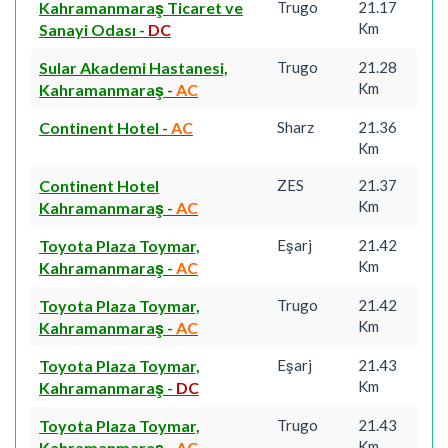
Kahramanmaraş Ticaret ve
Trugo
21.17
Km
Sanayi Odası
-
DC
Sular Akademi Hastanesi,
Trugo
21.28
Km
Kahramanmaraş
-
AC
Continent Hotel
-
AC
Sharz
21.36
Km
Continent Hotel
ZES
21.37
Km
Kahramanmaraş
-
AC
Toyota Plaza Toymar,
Eşarj
21.42
Km
Kahramanmaraş
-
AC
Toyota Plaza Toymar,
Trugo
21.42
Km
Kahramanmaraş
-
AC
Toyota Plaza Toymar,
Eşarj
21.43
Km
Kahramanmaraş
-
DC
Toyota Plaza Toymar,
Trugo
21.43
Km
Kahramanmaraş
-
AC