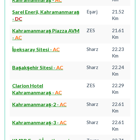
Sarel Enerji, Kahramanmaraş
Eşarj
21.52
Km
-
DC
Kahramanmaraş Piazza AVM
ZES
21.61
Km
-
AC
İpeksaray Sitesi
-
AC
Sharz
22.23
Km
Başakşehir Sitesi
-
AC
Sharz
22.24
Km
Clarion Hotel
ZES
22.29
Km
Kahramanmaraş
-
AC
Kahramanmaraş-2
-
AC
Sharz
22.61
Km
Kahramanmaraş-3
-
AC
Sharz
22.61
Km