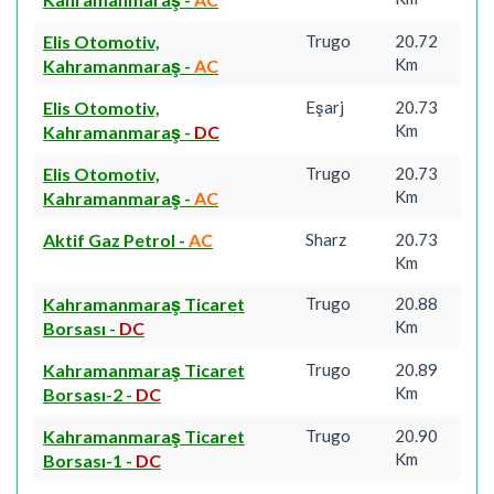
Elis Otomotiv,
Trugo
20.72
Km
Kahramanmaraş
-
AC
Elis Otomotiv,
Eşarj
20.73
Km
Kahramanmaraş
-
DC
Elis Otomotiv,
Trugo
20.73
Km
Kahramanmaraş
-
AC
Aktif Gaz Petrol
-
AC
Sharz
20.73
Km
Kahramanmaraş Ticaret
Trugo
20.88
Km
Borsası
-
DC
Kahramanmaraş Ticaret
Trugo
20.89
Km
Borsası-2
-
DC
Kahramanmaraş Ticaret
Trugo
20.90
Km
Borsası-1
-
DC