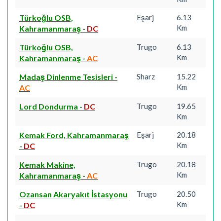
Türkoğlu OSB,
Eşarj
6.13
Km
Kahramanmaraş
-
DC
Türkoğlu OSB,
Trugo
6.13
Km
Kahramanmaraş
-
AC
Madaş Dinlenme Tesisleri
-
Sharz
15.22
Km
AC
Lord Dondurma
-
DC
Trugo
19.65
Km
Kemak Ford, Kahramanmaraş
Eşarj
20.18
Km
-
DC
Kemak Makine,
Trugo
20.18
Km
Kahramanmaraş
-
AC
Ozansan Akaryakıt İstasyonu
Trugo
20.50
Km
-
DC