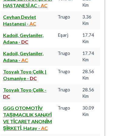
Km
HASTANESİ AC
-
AC
Ceyhan Devlet
Trugo
3.36
Km
Hastanesi
-
AC
Kadoil, Geylaniler,
Eşarj
17.74
Km
Adana
-
DC
Kadoil, Geylaniler,
Trugo
17.74
Km
Adana
-
AC
Tosyalı Toyo Çelik |
Trugo
28.56
Km
Osmaniye
-
DC
Tosyalı Toyo Çelik
-
Trugo
28.56
Km
DC
GGG OTOMOTİV
Trugo
30.09
Km
TAŞIMACILIK SANAYİ
VE TİCARET ANONİM
ŞİRKETİ, Hatay
-
AC