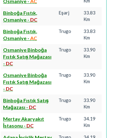
Km
Osmaniye
-
AC
Binboğa Fıstık,
Eşarj
33.83
Km
Osmaniye
-
DC
Binboğa Fıstık,
Trugo
33.83
Km
Osmaniye
-
AC
Osmaniye Binboğa
Trugo
33.90
Km
Fıstık Satış Mağazası
-
DC
Osmaniye Binboğa
Trugo
33.90
Km
Fıstık Satış Mağazası
-
DC
Binboğa Fıstık Satış
Trugo
33.90
Km
Mağazası
-
DC
Mertay Akaryakıt
Trugo
34.19
Km
İstasonu
-
DC
Adana İncirlik Mertay
Trugo
34.19