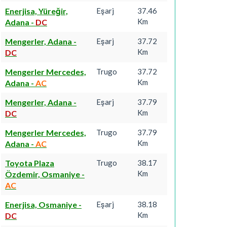
Enerjisa, Yüreğir,
Eşarj
37.46
Km
Adana
-
DC
Mengerler, Adana
-
Eşarj
37.72
Km
DC
Mengerler Mercedes,
Trugo
37.72
Km
Adana
-
AC
Mengerler, Adana
-
Eşarj
37.79
Km
DC
Mengerler Mercedes,
Trugo
37.79
Km
Adana
-
AC
Toyota Plaza
Trugo
38.17
Km
Özdemir, Osmaniye
-
AC
Enerjisa, Osmaniye
-
Eşarj
38.18
Km
DC