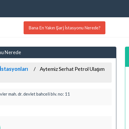
Bana En Yakın Şarj İstasyonu Nerede?
umu Nerede
İstasyonları
Aytemiz Serhat Petrol Ulaşım
er mah. dr. devlet bahceli blv. no: 11
i