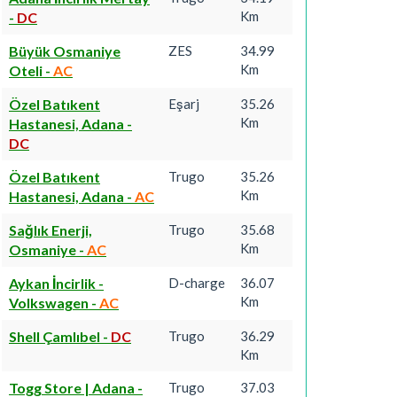
Km
-
DC
Büyük Osmaniye
ZES
34.99
Km
Oteli
-
AC
Özel Batıkent
Eşarj
35.26
Km
Hastanesi, Adana
-
DC
Özel Batıkent
Trugo
35.26
Km
Hastanesi, Adana
-
AC
Sağlık Enerji,
Trugo
35.68
Km
Osmaniye
-
AC
Aykan İncirlik -
D-charge
36.07
Km
Volkswagen
-
AC
Shell Çamlıbel
-
DC
Trugo
36.29
Km
Togg Store | Adana
-
Trugo
37.03