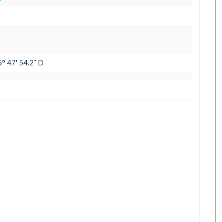
5° 47' 54.2¨ D