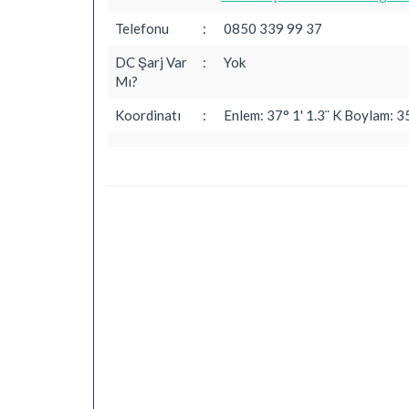
Telefonu
:
0850 339 99 37
DC Şarj Var
:
Yok
Mı?
Koordinatı
:
Enlem: 37° 1' 1.3¨ K Boylam: 3