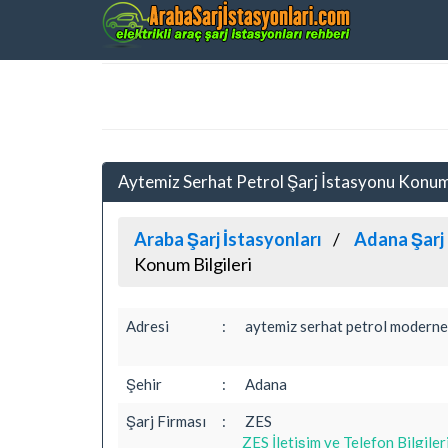
Aytemiz Serhat Petrol Şarj İstasyonu Kon
Araba Şarj İstasyonları
Adana Şarj 
Konum Bilgileri
Adresi
:
aytemiz serhat petrol modernevl
Şehir
:
Adana
Şarj Firması
:
ZES
ZES İletişim ve Telefon Bilgiler