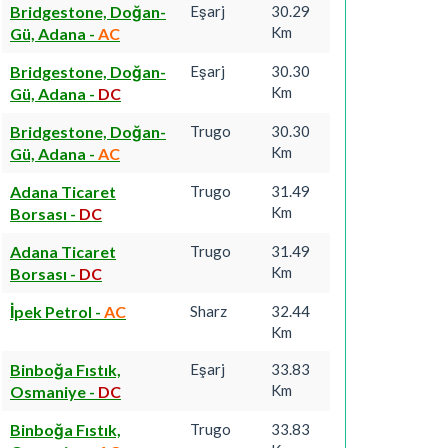
Bridgestone, Doğan-
Eşarj
30.29
Km
Gü, Adana
-
AC
Bridgestone, Doğan-
Eşarj
30.30
Km
Gü, Adana
-
DC
Bridgestone, Doğan-
Trugo
30.30
Km
Gü, Adana
-
AC
Adana Ticaret
Trugo
31.49
Km
Borsası
-
DC
Adana Ticaret
Trugo
31.49
Km
Borsası
-
DC
İpek Petrol
-
AC
Sharz
32.44
Km
Binboğa Fıstık,
Eşarj
33.83
Km
Osmaniye
-
DC
Binboğa Fıstık,
Trugo
33.83