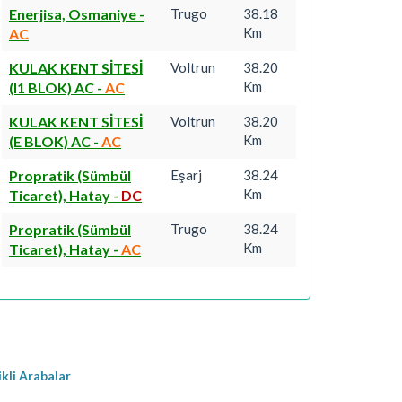
Enerjisa, Osmaniye
-
Trugo
38.18
Km
AC
KULAK KENT SİTESİ
Voltrun
38.20
Km
(I1 BLOK) AC
-
AC
KULAK KENT SİTESİ
Voltrun
38.20
Km
(E BLOK) AC
-
AC
Propratik (Sümbül
Eşarj
38.24
Km
Ticaret), Hatay
-
DC
Propratik (Sümbül
Trugo
38.24
Km
Ticaret), Hatay
-
AC
ikli Arabalar