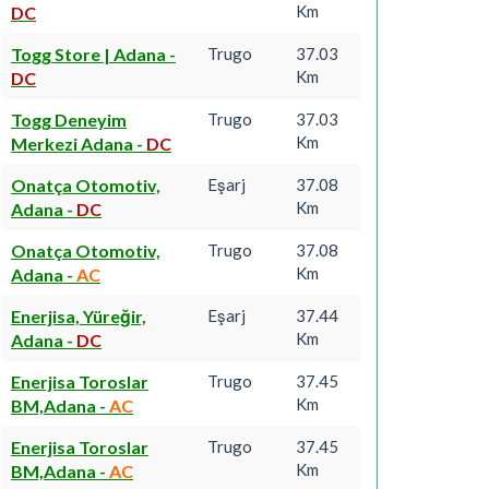
Km
DC
Togg Store | Adana
-
Trugo
37.03
Km
DC
Togg Deneyim
Trugo
37.03
Km
Merkezi Adana
-
DC
Onatça Otomotiv,
Eşarj
37.08
Km
Adana
-
DC
Onatça Otomotiv,
Trugo
37.08
Km
Adana
-
AC
Enerjisa, Yüreğir,
Eşarj
37.44
Km
Adana
-
DC
Enerjisa Toroslar
Trugo
37.45
Km
BM,Adana
-
AC
Enerjisa Toroslar
Trugo
37.45
Km
BM,Adana
-
AC