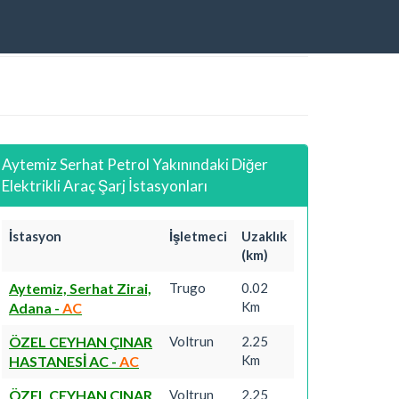
Aytemiz Serhat Petrol Yakınındaki Diğer
Elektrikli Araç Şarj İstasyonları
İstasyon
İşletmeci
Uzaklık
(km)
Aytemiz, Serhat Zirai,
Trugo
0.02
Km
Adana
-
AC
ÖZEL CEYHAN ÇINAR
Voltrun
2.25
Km
HASTANESİ AC
-
AC
ÖZEL CEYHAN ÇINAR
Voltrun
2.25