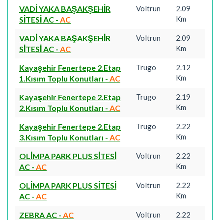
VADİ YAKA BAŞAKŞEHİR
Voltrun
2.09
Km
SİTESİ AC
-
AC
VADİ YAKA BAŞAKŞEHİR
Voltrun
2.09
Km
SİTESİ AC
-
AC
Kayaşehir Fenertepe 2.Etap
Trugo
2.12
Km
1.Kısım Toplu Konutları
-
AC
Kayaşehir Fenertepe 2.Etap
Trugo
2.19
Km
2.Kısım Toplu Konutları
-
AC
Kayaşehir Fenertepe 2.Etap
Trugo
2.22
Km
3.Kısım Toplu Konutları
-
AC
OLİMPA PARK PLUS SİTESİ
Voltrun
2.22
Km
AC
-
AC
OLİMPA PARK PLUS SİTESİ
Voltrun
2.22
Km
AC
-
AC
ZEBRA AC
-
AC
Voltrun
2.22