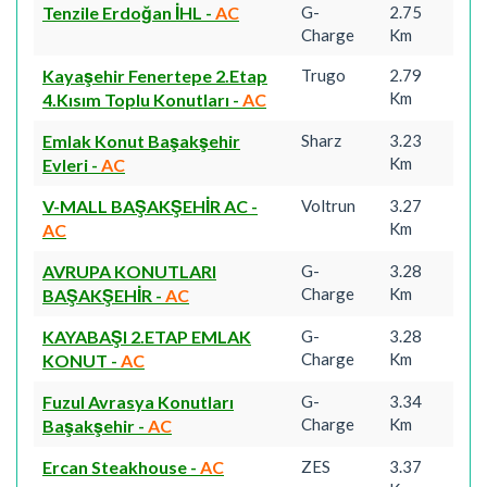
Tenzile Erdoğan İHL
-
AC
G-
2.75
Charge
Km
Kayaşehir Fenertepe 2.Etap
Trugo
2.79
Km
4.Kısım Toplu Konutları
-
AC
Emlak Konut Başakşehir
Sharz
3.23
Km
Evleri
-
AC
V-MALL BAŞAKŞEHİR AC
-
Voltrun
3.27
Km
AC
AVRUPA KONUTLARI
G-
3.28
Charge
Km
BAŞAKŞEHİR
-
AC
KAYABAŞI 2.ETAP EMLAK
G-
3.28
Charge
Km
KONUT
-
AC
Fuzul Avrasya Konutları
G-
3.34
Charge
Km
Başakşehir
-
AC
Ercan Steakhouse
-
AC
ZES
3.37