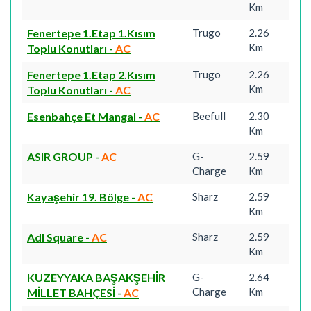
Km
Fenertepe 1.Etap 1.Kısım
Trugo
2.26
Km
Toplu Konutları
-
AC
Fenertepe 1.Etap 2.Kısım
Trugo
2.26
Km
Toplu Konutları
-
AC
Esenbahçe Et Mangal
-
AC
Beefull
2.30
Km
ASIR GROUP
-
AC
G-
2.59
Charge
Km
Kayaşehir 19. Bölge
-
AC
Sharz
2.59
Km
Adl Square
-
AC
Sharz
2.59
Km
KUZEYYAKA BAŞAKŞEHİR
G-
2.64
Charge
Km
MİLLET BAHÇESİ
-
AC