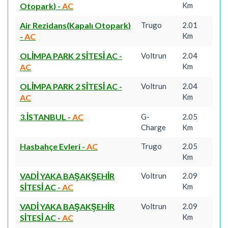
Km
Otopark)
-
AC
Air Rezidans(Kapalı Otopark)
Trugo
2.01
Km
-
AC
OLİMPA PARK 2 SİTESİ AC
-
Voltrun
2.04
Km
AC
OLİMPA PARK 2 SİTESİ AC
-
Voltrun
2.04
Km
AC
3.İSTANBUL
-
AC
G-
2.05
Charge
Km
Hasbahçe Evleri
-
AC
Trugo
2.05
Km
VADİ YAKA BAŞAKŞEHİR
Voltrun
2.09
Km
SİTESİ AC
-
AC
VADİ YAKA BAŞAKŞEHİR
Voltrun
2.09
Km
SİTESİ AC
-
AC