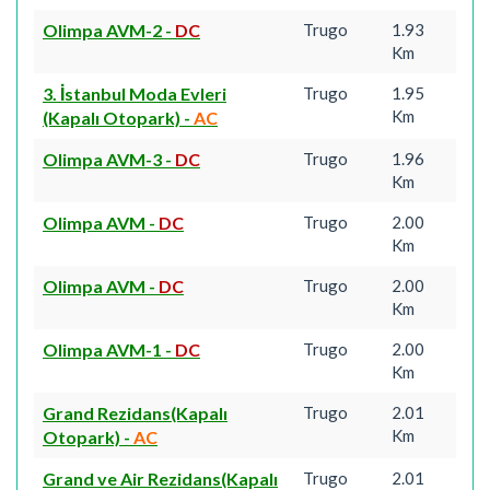
Olimpa AVM-2
-
DC
Trugo
1.93
Km
3. İstanbul Moda Evleri
Trugo
1.95
Km
(Kapalı Otopark)
-
AC
Olimpa AVM-3
-
DC
Trugo
1.96
Km
Olimpa AVM
-
DC
Trugo
2.00
Km
Olimpa AVM
-
DC
Trugo
2.00
Km
Olimpa AVM-1
-
DC
Trugo
2.00
Km
Grand Rezidans(Kapalı
Trugo
2.01
Km
Otopark)
-
AC
Grand ve Air Rezidans(Kapalı
Trugo
2.01