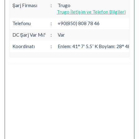
Şarj Firması
:
Trugo
Trugo İletişim ve Telefon Bilgileri
Telefonu
:
+90(850) 808 78 46
DC Şarj Var Mı?
:
Var
Koordinatı
:
Enlem: 41° 7' 5.5¨ K Boylam: 28° 48' 33