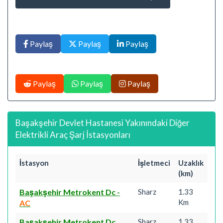
Paylaş
Paylaş
Paylaş
Paylaş
Paylaş
Paylaş
Başakşehir Devlet Hastanesi Yakınındaki Diğer
Elektrikli Araç Şarj İstasyonları
İstasyon
İşletmeci
Uzaklık
(km)
Başakşehir Metrokent Dc
-
Sharz
1.33
Km
AC
Başakşehir Metrokent Dc
Sharz
1.33