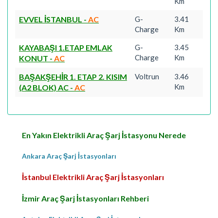
Km
EVVEL İSTANBUL
-
AC
G-
3.41
Charge
Km
KAYABAŞI 1.ETAP EMLAK
G-
3.45
Charge
Km
KONUT
-
AC
BAŞAKŞEHİR 1. ETAP 2. KISIM
Voltrun
3.46
Km
(A2 BLOK) AC
-
AC
En Yakın Elektrikli Araç Şarj İstasyonu Nerede
Ankara Araç Şarj İstasyonları
İstanbul Elektrikli Araç Şarj İstasyonları
İzmir Araç Şarj İstasyonları Rehberi