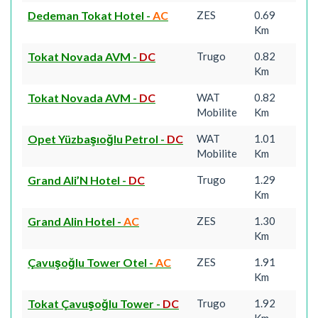
Dedeman Tokat Hotel
-
AC
ZES
0.69
Km
Tokat Novada AVM
-
DC
Trugo
0.82
Km
Tokat Novada AVM
-
DC
WAT
0.82
Mobilite
Km
Opet Yüzbaşıoğlu Petrol
-
DC
WAT
1.01
Mobilite
Km
Grand Ali’N Hotel
-
DC
Trugo
1.29
Km
Grand Alin Hotel
-
AC
ZES
1.30
Km
Çavuşoğlu Tower Otel
-
AC
ZES
1.91
Km
Tokat Çavuşoğlu Tower
-
DC
Trugo
1.92