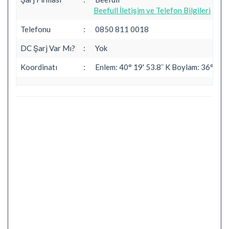
Beefull İletişim ve Telefon Bilgileri
Telefonu
:
0850 811 0018
DC Şarj Var Mı?
:
Yok
Koordinatı
:
Enlem: 40° 19' 53.8¨ K Boylam: 36° 32' 