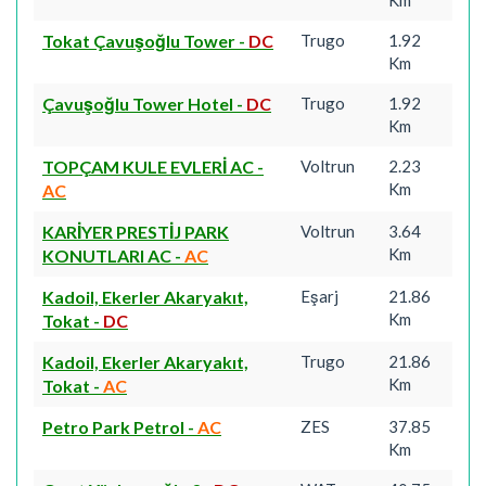
Km
Tokat Çavuşoğlu Tower
-
DC
Trugo
1.92
Km
Çavuşoğlu Tower Hotel
-
DC
Trugo
1.92
Km
TOPÇAM KULE EVLERİ AC
-
Voltrun
2.23
Km
AC
KARİYER PRESTİJ PARK
Voltrun
3.64
Km
KONUTLARI AC
-
AC
Kadoil, Ekerler Akaryakıt,
Eşarj
21.86
Km
Tokat
-
DC
Kadoil, Ekerler Akaryakıt,
Trugo
21.86
Km
Tokat
-
AC
Petro Park Petrol
-
AC
ZES
37.85
Km