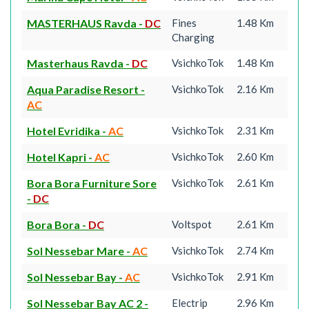
MASTERHAUS Ravda
-
DC
Fines
1.48 Km
Charging
Masterhaus Ravda
-
DC
VsichkoTok
1.48 Km
Aqua Paradise Resort
-
VsichkoTok
2.16 Km
AC
Hotel Evridika
-
AC
VsichkoTok
2.31 Km
Hotel Kapri
-
AC
VsichkoTok
2.60 Km
Bora Bora Furniture Sore
VsichkoTok
2.61 Km
-
DC
Bora Bora
-
DC
Voltspot
2.61 Km
Sol Nessebar Mare
-
AC
VsichkoTok
2.74 Km
Sol Nessebar Bay
-
AC
VsichkoTok
2.91 Km
Sol Nessebar Bay AC 2
-
Electrip
2.96 Km