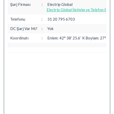
Şarj Firması
:
Electrip Global
Electrip Global İletişim ve Telefon Bilgil
Telefonu
:
31 20 795 6703
DC Şarj Var Mı?
:
Yok
Koordinatı
:
Enlem: 42° 38' 25.6¨ K Boylam: 27° 40' 