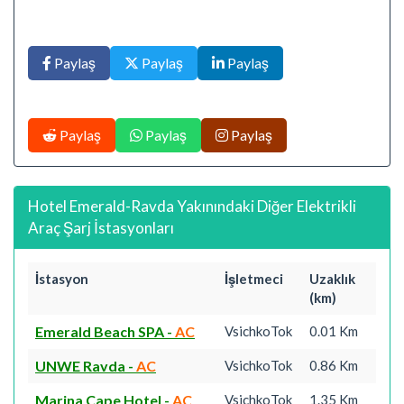
Paylaş
Paylaş
Paylaş
Paylaş
Paylaş
Paylaş
Hotel Emerald-Ravda Yakınındaki Diğer Elektrikli
Araç Şarj İstasyonları
İstasyon
İşletmeci
Uzaklık
(km)
Emerald Beach SPA
-
AC
VsichkoTok
0.01 Km
UNWE Ravda
-
AC
VsichkoTok
0.86 Km
Marina Cape Hotel
-
AC
VsichkoTok
1.35 Km