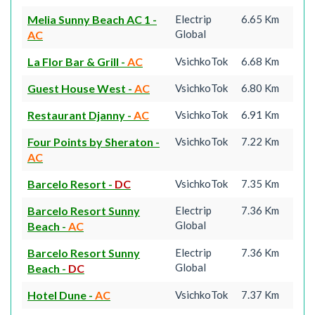
Melia Sunny Beach AC 1
-
Electrip
6.65 Km
Global
AC
La Flor Bar & Grill
-
AC
VsichkoTok
6.68 Km
Guest House West
-
AC
VsichkoTok
6.80 Km
Restaurant Djanny
-
AC
VsichkoTok
6.91 Km
Four Points by Sheraton
-
VsichkoTok
7.22 Km
AC
Barcelo Resort
-
DC
VsichkoTok
7.35 Km
Barcelo Resort Sunny
Electrip
7.36 Km
Global
Beach
-
AC
Barcelo Resort Sunny
Electrip
7.36 Km
Global
Beach
-
DC
Hotel Dune
-
AC
VsichkoTok
7.37 Km