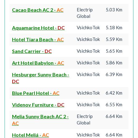
Cacao Beach AC 2
-
AC
Electrip
5.03 Km
Global
Aquamarine Hotel
-
DC
VsichkoTok
5.18 Km
Hotel Tiara Beach
-
AC
VsichkoTok
5.59 Km
Sand Carrier
-
DC
VsichkoTok
5.65 Km
Art Hotel Babylon
-
AC
VsichkoTok
5.86 Km
Hesburger Sunny Beach
-
VsichkoTok
6.39 Km
DC
Blue Pearl Hotel
-
AC
VsichkoTok
6.42 Km
Videnov Furniture
-
DC
VsichkoTok
6.55 Km
Melia Sunny Beach AC 2
-
Electrip
6.64 Km
Global
AC
Hotel Meliá
-
AC
VsichkoTok
6.64 Km