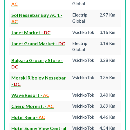
Global
AC
Sol Nessebar Bay AC 1
-
Electrip
2.97 Km
Global
AC
Janet Market
-
DC
VsichkoTok
3.16 Km
Janet Grand Market
-
DC
Electrip
3.18 Km
Global
Bulgara Grocery Store
-
VsichkoTok
3.28 Km
DC
Morski Ribolov Nessebar
VsichkoTok
3.36 Km
-
DC
Wave Resort
-
AC
VsichkoTok
3.40 Km
Chero More st.
-
AC
VsichkoTok
3.69 Km
Hotel Rena
-
AC
VsichkoTok
4.46 Km
Hotel Sunny View Central
VsichkoTok
4.54 Km