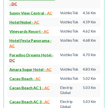
-
DC
Sunny View Central
-
AC
VsichkoTok
4.56 Km
Hotel Nobel
-
AC
VsichkoTok
4.59 Km
Vineyards Resort
-
AC
VsichkoTok
4.62 Km
Hotel Festa Panorama
-
VsichkoTok
4.68 Km
AC
Paradiso Dreams Hotel
-
VsichkoTok
4.70 Km
DC
Amara Sugar Hotel
-
AC
VsichkoTok
4.83 Km
Cacao Beach
-
AC
VsichkoTok
5.02 Km
Cacao Beach AC 1
-
AC
Electrip
5.03 Km
Global
Cacao Beach AC 3
-
AC
Electrip
5.03 Km
Global