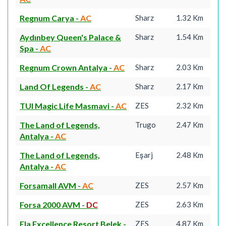
Regnum Carya
-
AC
Sharz
1.32 Km
Aydınbey Queen's Palace &
Sharz
1.54 Km
Spa
-
AC
Regnum Crown Antalya
-
AC
Sharz
2.03 Km
Land Of Legends
-
AC
Sharz
2.17 Km
TUI Magic Life Masmavi
-
AC
ZES
2.32 Km
The Land of Legends,
Trugo
2.47 Km
Antalya
-
AC
The Land of Legends,
Eşarj
2.48 Km
Antalya
-
AC
Forsamall AVM
-
AC
ZES
2.57 Km
Forsa 2000 AVM
-
DC
ZES
2.63 Km
Ela Excellence Resort Belek
-
ZES
4.87 Km