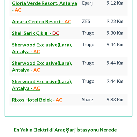
Gloria Verde Resort, Antalya
Eşarj
9.12 Km
-
AC
Amara Centro Resort
-
AC
ZES
9.23 Km
Shell Serik Çıkışı
-
DC
Trugo
9.30 Km
Sherwood Exclusive(Lara),
Trugo
9.44 Km
Antalya
-
AC
Sherwood Exclusive(Lara),
Trugo
9.44 Km
Antalya
-
AC
Sherwood Exclusive(Lara),
Trugo
9.44 Km
Antalya
-
AC
Rixos Hotel Belek
-
AC
Sharz
9.83 Km
En Yakın Elektrikli Araç Şarj İstasyonu Nerede