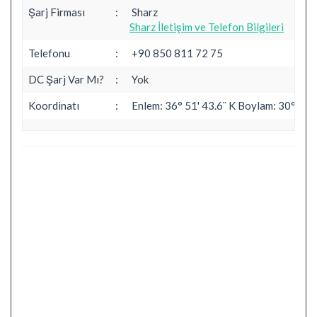
Şarj Firması
:
Sharz
Sharz İletişim ve Telefon Bilgileri
Telefonu
:
+90 850 811 72 75
DC Şarj Var Mı?
:
Yok
Koordinatı
:
Enlem: 36° 51' 43.6¨ K Boylam: 30° 59' 