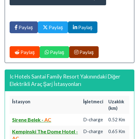
Paylaş
Paylaş
Paylaş
Paylaş
Paylaş
Paylaş
Ic Hotels Santai Family Resort Yakınındaki Diğer
Elektrikli Araç Şarj İstasyonları
İstasyon
İşletmeci
Uzaklık
(km)
Sirene Belek
-
AC
D-charge
0.52 Km
Kempinski The Dome Hotel
-
D-charge
0.65 Km
AC