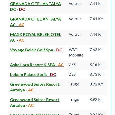
GRANADA OTEL ANTALYA
Voltrun
7.41 Km
DC
-
DC
GRANADA OTEL ANTALYA
Voltrun
7.41 Km
AC
-
AC
MAXX ROYAL BELEK OTEL
Voltrun
7.44 Km
AC
-
AC
Voyage Belek Golf Spa
-
DC
WAT
7.63 Km
Mobilite
Aska Lara Resort & SPA
-
AC
ZES
8.16 Km
Lokum Palace Serik
-
DC
ZES
8.73 Km
Greenwood Suites Resort,
Trugo
8.92 Km
Antalya
-
AC
Greenwood Suites Resort,
Trugo
8.92 Km
Antalya
-
AC
Greenwood Suites Resort,
Trugo
8.92 Km