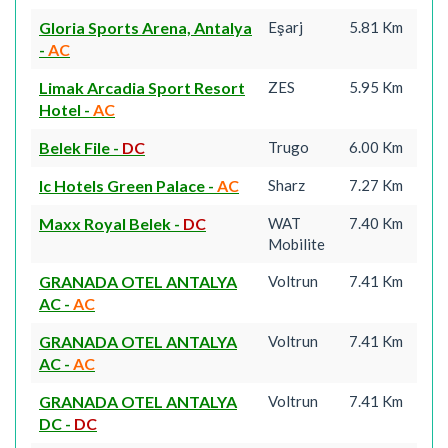
Gloria Sports Arena, Antalya
Eşarj
5.81 Km
-
AC
Limak Arcadia Sport Resort
ZES
5.95 Km
Hotel
-
AC
Belek File
-
DC
Trugo
6.00 Km
Ic Hotels Green Palace
-
AC
Sharz
7.27 Km
Maxx Royal Belek
-
DC
WAT
7.40 Km
Mobilite
GRANADA OTEL ANTALYA
Voltrun
7.41 Km
AC
-
AC
GRANADA OTEL ANTALYA
Voltrun
7.41 Km
AC
-
AC
GRANADA OTEL ANTALYA
Voltrun
7.41 Km
DC
-
DC