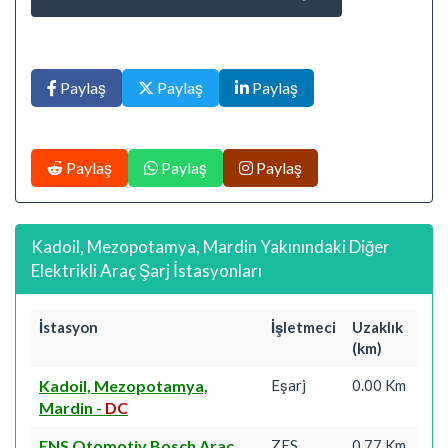
Paylaş
Paylaş
Paylaş
Paylaş
Paylaş
Paylaş
Kadoil, Mezopotamya, Mardin Yakınındaki Diğer
Elektrikli Araç Şarj İstasyonları
İstasyon
İşletmeci
Uzaklık
(km)
Kadoil, Mezopotamya,
Eşarj
0.00 Km
Mardin
-
DC
ENS Otomotiv Bosch Araç
ZES
0.77 Km