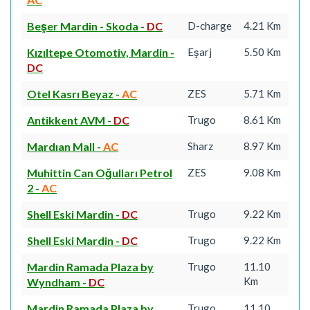
Beşer Mardin - Skoda
-
DC
D-charge
4.21 Km
Kızıltepe Otomotiv, Mardin
-
Eşarj
5.50 Km
DC
Otel Kasrı Beyaz
-
AC
ZES
5.71 Km
Antikkent AVM
-
DC
Trugo
8.61 Km
Mardıan Mall
-
AC
Sharz
8.97 Km
Muhittin Can Oğulları Petrol
ZES
9.08 Km
2
-
AC
Shell Eski Mardin
-
DC
Trugo
9.22 Km
Shell Eski Mardin
-
DC
Trugo
9.22 Km
Mardin Ramada Plaza by
Trugo
11.10
Km
Wyndham
-
DC
Mardin Ramada Plaza by
Trugo
11.10