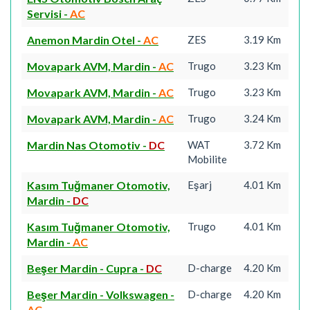
Servisi
-
AC
Anemon Mardin Otel
-
AC
ZES
3.19 Km
Movapark AVM, Mardin
-
AC
Trugo
3.23 Km
Movapark AVM, Mardin
-
AC
Trugo
3.23 Km
Movapark AVM, Mardin
-
AC
Trugo
3.24 Km
Mardin Nas Otomotiv
-
DC
WAT
3.72 Km
Mobilite
Kasım Tuğmaner Otomotiv,
Eşarj
4.01 Km
Mardin
-
DC
Kasım Tuğmaner Otomotiv,
Trugo
4.01 Km
Mardin
-
AC
Beşer Mardin - Cupra
-
DC
D-charge
4.20 Km
Beşer Mardin - Volkswagen
-
D-charge
4.20 Km
AC