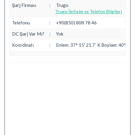
Şarj Firması
:
Trugo
Trugo İletişim ve Telefon Bilgileri
Telefonu
:
+90(850) 808 78 46
DC Şarj Var Mı?
:
Yok
Koordinatı
:
Enlem: 37° 15' 21.7¨ K Boylam: 40° 39' 