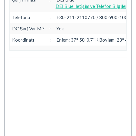
DEI Blue İletişim ve Telefon Bilgileri
Telefonu
:
+30-211-2110770 / 800-900-1000
DC Şarj Var Mı?
:
Yok
Koordinatı
:
Enlem: 37° 58' 0.7¨ K Boylam: 23° 43' 5