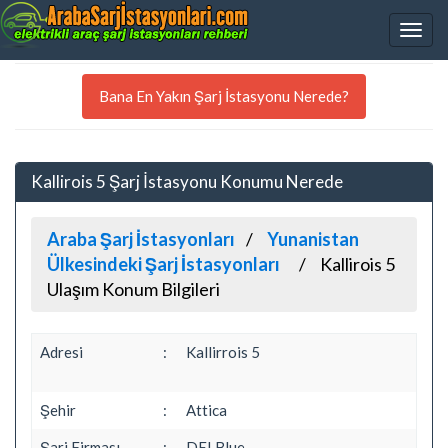
Bana En Yakın Şarj İstasyonu Nerede?
Kallirois 5 Şarj İstasyonu Konumu Nerede
Araba Şarj İstasyonları
Yunanistan
Ülkesindeki Şarj İstasyonları
Kallirois 5
Ulaşım Konum Bilgileri
Adresi
:
Kallirrois 5
Şehir
:
Attica
Şarj Firması
:
DEI Blue