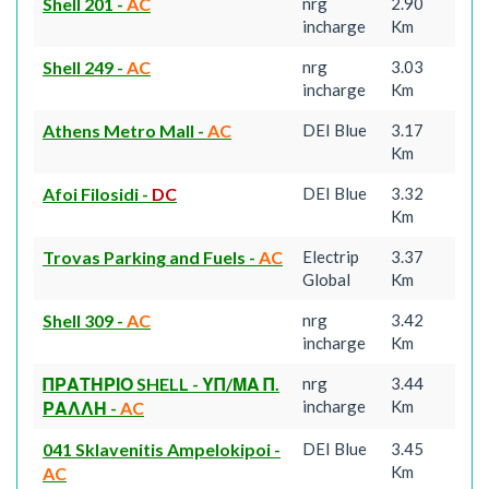
Shell 201
-
AC
nrg
2.90
incharge
Km
Shell 249
-
AC
nrg
3.03
incharge
Km
Athens Metro Mall
-
AC
DEI Blue
3.17
Km
Afoi Filosidi
-
DC
DEI Blue
3.32
Km
Trovas Parking and Fuels
-
AC
Electrip
3.37
Global
Km
Shell 309
-
AC
nrg
3.42
incharge
Km
ΠΡΑΤΗΡΙΟ SHELL - ΥΠ/ΜΑ Π.
nrg
3.44
incharge
Km
ΡΑΛΛΗ
-
AC
041 Sklavenitis Ampelokipoi
-
DEI Blue
3.45
Km
AC