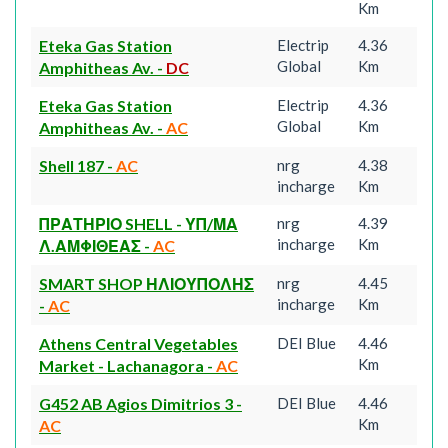
Km
Eteka Gas Station
Electrip
4.36
Global
Km
Amphitheas Av.
-
DC
Eteka Gas Station
Electrip
4.36
Global
Km
Amphitheas Av.
-
AC
Shell 187
-
AC
nrg
4.38
incharge
Km
ΠΡΑΤΗΡΙΟ SHELL - ΥΠ/ΜΑ
nrg
4.39
incharge
Km
Λ.ΑΜΦΙΘΕΑΣ
-
AC
SMART SHOP ΗΛΙΟΥΠΟΛΗΣ
nrg
4.45
incharge
Km
-
AC
Athens Central Vegetables
DEI Blue
4.46
Km
Market - Lachanagora
-
AC
G452 AB Agios Dimitrios 3
-
DEI Blue
4.46
Km
AC