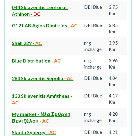
044 Sklavenitis Leoforos
DEI Blue
3.75
Km
Athinon
-
DC
G121 AB Agios Dimitrios
-
AC
DEI Blue
3.85
Km
Shell 229
-
AC
nrg
3.95
incharge
Km
Blue Distribution
-
AC
nrg
3.96
incharge
Km
283 Sklavenitis Sepolia
-
AC
DEI Blue
4.04
Km
133 Sklavenitis Amfitheas
-
DEI Blue
4.17
Km
AC
My market - Νέα Σμύρνη
nrg
4.20
incharge
Km
Βενιζέλου
-
AC
Skoda Synergy
-
AC
DEI Blue
4.21