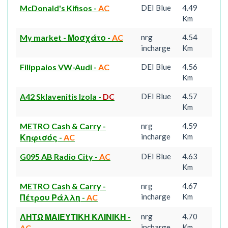
McDonald's Kifisos
-
AC
DEI Blue
4.49
Km
My market - Μοσχάτο
-
AC
nrg
4.54
incharge
Km
Filippaios VW-Audi
-
AC
DEI Blue
4.56
Km
A42 Sklavenitis Izola
-
DC
DEI Blue
4.57
Km
METRO Cash & Carry -
nrg
4.59
incharge
Km
Κηφισός
-
AC
G095 AB Radio City
-
AC
DEI Blue
4.63
Km
METRO Cash & Carry -
nrg
4.67
incharge
Km
Πέτρου Ράλλη
-
AC
ΛΗΤΩ ΜΑΙΕΥΤΙΚΗ ΚΛΙΝΙΚΗ
-
nrg
4.70
incharge
Km
AC