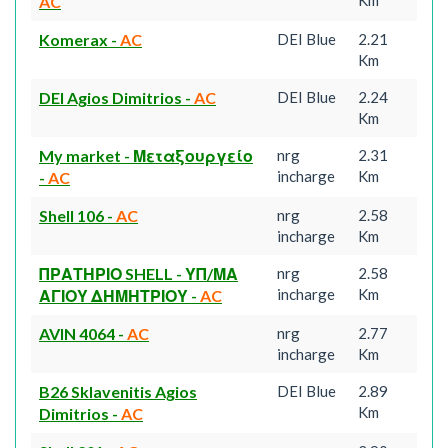
Km
AC
Komerax
-
AC
DEI Blue
2.21
Km
DEI Agios Dimitrios
-
AC
DEI Blue
2.24
Km
My market - Μεταξουργείο
nrg
2.31
incharge
Km
-
AC
Shell 106
-
AC
nrg
2.58
incharge
Km
ΠΡΑΤΗΡΙΟ SHELL - ΥΠ/ΜΑ
nrg
2.58
incharge
Km
ΑΓΙΟΥ ΔΗΜΗΤΡΙΟΥ
-
AC
AVIN 4064
-
AC
nrg
2.77
incharge
Km
B26 Sklavenitis Agios
DEI Blue
2.89
Km
Dimitrios
-
AC