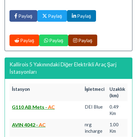
Paylaş
Paylaş
Paylaş
Paylaş
Paylaş
Paylaş
Kallirois 5 Yakınındaki Diğer Elektrikli Araç Şarj
İstasyonları
İstasyon
İşletmeci
Uzaklık
(km)
G110 AB Mets
-
AC
DEI Blue
0.49
Km
AVIN 4042
-
AC
nrg
1.00
incharge
Km