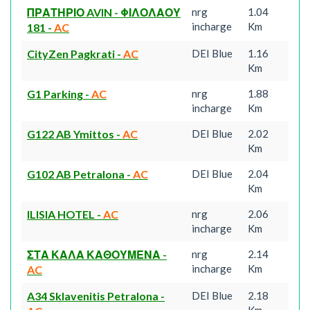
ΠΡΑΤΗΡΙΟ AVIN - ΦΙΛΟΛΑΟΥ
nrg
1.04
incharge
Km
181
-
AC
CityZen Pagkrati
-
AC
DEI Blue
1.16
Km
G1 Parking
-
AC
nrg
1.88
incharge
Km
G122 AB Ymittos
-
AC
DEI Blue
2.02
Km
G102 AB Petralona
-
AC
DEI Blue
2.04
Km
ILISIA HOTEL
-
AC
nrg
2.06
incharge
Km
ΣΤΑ ΚΑΛΑ ΚΑΘΟΥΜΕΝΑ
-
nrg
2.14
incharge
Km
AC
A34 Sklavenitis Petralona
-
DEI Blue
2.18