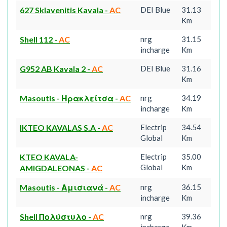
627 Sklavenitis Kavala
-
AC
DEI Blue
31.13
Km
Shell 112
-
AC
nrg
31.15
incharge
Km
G952 AB Kavala 2
-
AC
DEI Blue
31.16
Km
Masoutis - Ηρακλείτσα
-
AC
nrg
34.19
incharge
Km
IKTEO KAVALAS S.A
-
AC
Electrip
34.54
Global
Km
KTEO KAVALA-
Electrip
35.00
Global
Km
AMIGDALEONAS
-
AC
Masoutis - Αμισιανά
-
AC
nrg
36.15
incharge
Km
Shell Πολύστυλο
-
AC
nrg
39.36