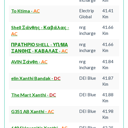
incharge
Km
To Ktima
-
AC
Electrip
41.41
Global
Km
Shell Ξάνθης - Καβάλας
-
nrg
41.66
incharge
Km
AC
ΠΡΑΤΗΡΙΟ SHELL - ΥΠ/ΜΑ
nrg
41.66
incharge
Km
ΞΑΝΘΗΣ - ΚΑΒΑΛΑΣ
-
AC
AVIN Ξάνθη
-
AC
nrg
41.84
incharge
Km
elin Xanthi Bandak
-
DC
DEI Blue
41.87
Km
The Mart Xanthi
-
DC
DEI Blue
41.88
Km
G351 AB Xanthi
-
AC
DEI Blue
41.98
Km
649 Sklavenitis Xanthi
-
AC
DEI Blue
42.25