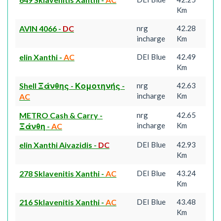
Km
AVIN 4066
-
DC
nrg
42.28
incharge
Km
elin Xanthi
-
AC
DEI Blue
42.49
Km
Shell Ξάνθης - Κομοτηνής
-
nrg
42.63
incharge
Km
AC
METRO Cash & Carry -
nrg
42.65
incharge
Km
Ξάνθη
-
AC
elin Xanthi Aivazidis
-
DC
DEI Blue
42.93
Km
278 Sklavenitis Xanthi
-
AC
DEI Blue
43.24
Km
216 Sklavenitis Xanthi
-
AC
DEI Blue
43.48
Km