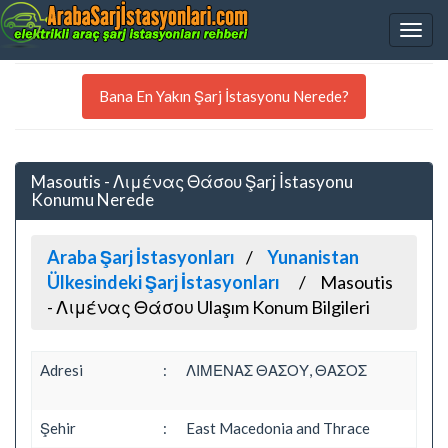
Bana En Yakın Şarj İstasyonu Nerede?
Masoutis - Λιμένας Θάσου Şarj İstasyonu
Konumu Nerede
Araba Şarj İstasyonları
Yunanistan
Ülkesindeki Şarj İstasyonları
Masoutis
- Λιμένας Θάσου Ulaşım Konum Bilgileri
Adresi
:
ΛΙΜΕΝΑΣ ΘΑΣΟΥ, ΘΑΣΟΣ
Şehir
:
East Macedonia and Thrace