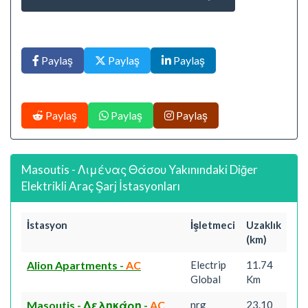
Paylaş
Paylaş
Paylaş
Paylaş
Paylaş
Paylaş
Masoutis - Λιμένας Θάσου Yakınındaki Diğer
Elektrikli Araç Şarj İstasyonları
İstasyon
İşletmeci
Uzaklık
(km)
Alion Apartments
-
AC
Electrip
11.74
Global
Km
Masoutis - Δεληκάρη
-
AC
nrg
23.10