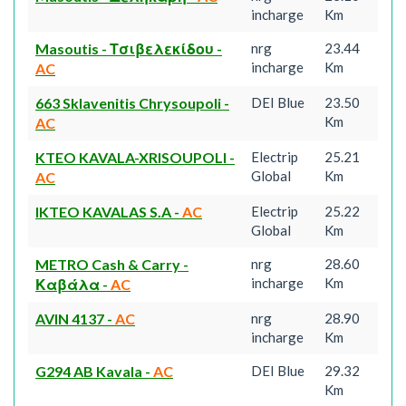
incharge
Km
Masoutis - Τσιβελεκίδου
-
nrg
23.44
incharge
Km
AC
663 Sklavenitis Chrysoupoli
-
DEI Blue
23.50
Km
AC
KTEO KAVALA-XRISOUPOLI
-
Electrip
25.21
Global
Km
AC
IKTEO KAVALAS S.A
-
AC
Electrip
25.22
Global
Km
METRO Cash & Carry -
nrg
28.60
incharge
Km
Καβάλα
-
AC
AVIN 4137
-
AC
nrg
28.90
incharge
Km
G294 AB Kavala
-
AC
DEI Blue
29.32
Km