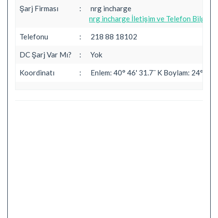
Şarj Firması
:
nrg incharge
nrg incharge İletişim ve Telefon Bilgileri
Telefonu
:
218 88 18102
DC Şarj Var Mı?
:
Yok
Koordinatı
:
Enlem: 40° 46' 31.7¨ K Boylam: 24° 41' 