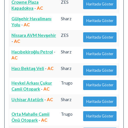
Crowne Plaza
ZES
Haritada Göster
Kapadokya
-
AC
Gülşehir Havalimanı
Sharz
Haritada Göster
Yolu
-
AC
Nissara AVM Nevşehir
ZES
Haritada Göster
-
AC
Hacıbekiroğlu Petrol
-
Sharz
Haritada Göster
AC
Hacı Bektaş Veli
-
AC
Sharz
Haritada Göster
Heykel Arkası Çukur
Trugo
Haritada Göster
Camii Otopark
-
AC
Uçhisar Atatürk
-
AC
Sharz
Haritada Göster
Orta Mahalle Camii
Trugo
Haritada Göster
Önü Otopark
-
AC