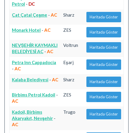
Petrol
-
DC
Çat Çatal Çeşme
-
AC
Sharz
Haritada Göster
Monark Hotel
-
AC
ZES
Haritada Göster
NEVŞEHİR KAYMAKLI
Voltrun
Haritada Göster
BELEDİYESİ AC
-
AC
Petra Inn Cappadocia
Eşarj
Haritada Göster
-
AC
Kalaba Belediyesi
-
AC
Sharz
Haritada Göster
Birbims Petrol Kadoil
-
ZES
Haritada Göster
AC
Kadoil, Birbims
Trugo
Haritada Göster
Akaryakıt, Nevşehir
-
AC