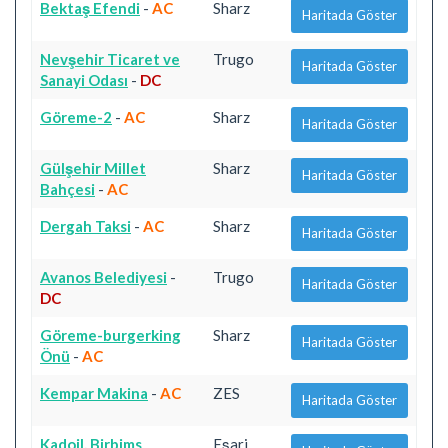
Bektaş Efendi
-
AC
Sharz
Haritada Göster
Nevşehir Ticaret ve
Trugo
Haritada Göster
Sanayi Odası
-
DC
Göreme-2
-
AC
Sharz
Haritada Göster
Gülşehir Millet
Sharz
Haritada Göster
Bahçesi
-
AC
Dergah Taksi
-
AC
Sharz
Haritada Göster
Avanos Belediyesi
-
Trugo
Haritada Göster
DC
Göreme-burgerking
Sharz
Haritada Göster
Önü
-
AC
Kempar Makina
-
AC
ZES
Haritada Göster
Kadoil, Birbims
Eşarj