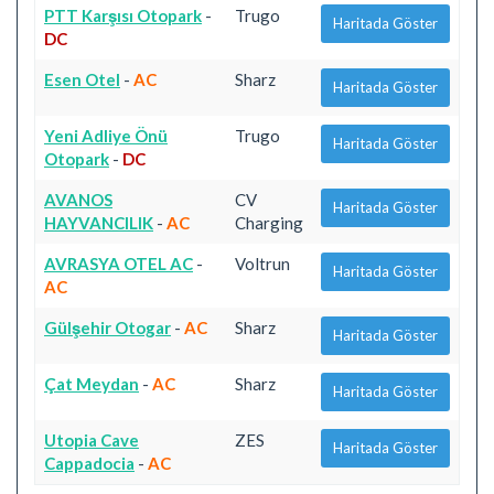
PTT Karşısı Otopark
-
Trugo
Haritada Göster
DC
Esen Otel
-
AC
Sharz
Haritada Göster
Yeni Adliye Önü
Trugo
Haritada Göster
Otopark
-
DC
AVANOS
CV
Haritada Göster
HAYVANCILIK
-
AC
Charging
AVRASYA OTEL AC
-
Voltrun
Haritada Göster
AC
Gülşehir Otogar
-
AC
Sharz
Haritada Göster
Çat Meydan
-
AC
Sharz
Haritada Göster
Utopia Cave
ZES
Haritada Göster
Cappadocia
-
AC