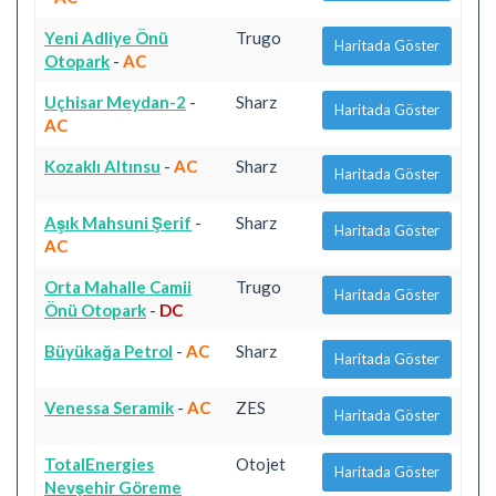
Yeni Adliye Önü
Trugo
Haritada Göster
Otopark
-
AC
Uçhisar Meydan-2
-
Sharz
Haritada Göster
AC
Kozaklı Altınsu
-
AC
Sharz
Haritada Göster
Aşık Mahsuni Şerif
-
Sharz
Haritada Göster
AC
Orta Mahalle Camii
Trugo
Haritada Göster
Önü Otopark
-
DC
Büyükağa Petrol
-
AC
Sharz
Haritada Göster
Venessa Seramik
-
AC
ZES
Haritada Göster
TotalEnergies
Otojet
Haritada Göster
Nevşehir Göreme