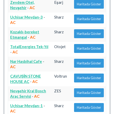
Zeydem Otel,
Eşarj
Haritada Göster
Nevşehir
-
AC
Uçhisar Meydan-3
-
Sharz
Haritada Göster
AC
Kozaklı-bereket
Sharz
Haritada Göster
Etmangal
-
AC
TotalEnergies Tek-Yıl
Otojet
Haritada Göster
-
AC
Nar Hasbihal Cafe
-
Sharz
Haritada Göster
AC
ÇAVUŞİN STONE
Voltrun
Haritada Göster
HOUSE AC
-
AC
Nevşehir Kral Bosch
ZES
Haritada Göster
Araç Servisi
-
AC
Uçhisar Meydan-1
-
Sharz
Haritada Göster
AC