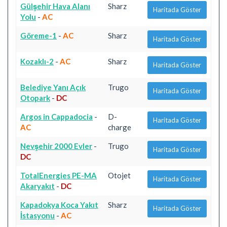
Gülşehir Hava Alanı
Sharz
Haritada Göster
Yolu
-
AC
Göreme-1
-
AC
Sharz
Haritada Göster
Kozaklı-2
-
AC
Sharz
Haritada Göster
Belediye Yanı Açık
Trugo
Haritada Göster
Otopark
-
DC
Argos in Cappadocia
-
D-
Haritada Göster
AC
charge
Nevşehir 2000 Evler
-
Trugo
Haritada Göster
DC
TotalEnergies PE-MA
Otojet
Haritada Göster
Akaryakıt
-
DC
Kapadokya Koca Yakıt
Sharz
Haritada Göster
İstasyonu
-
AC