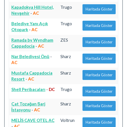
Kapadokya Hill Hotel,
Trugo
Haritada Göster
Nevşehir
-
AC
Belediye Yanı Açık
Trugo
Haritada Göster
Otopark
-
AC
Ramada by Wyndham
ZES
Haritada Göster
Cappadocia
-
AC
Nar Belediyesi Önü
-
Sharz
Haritada Göster
AC
Mustafa Cappadocia
Sharz
Haritada Göster
Resort
-
AC
Shell Peribacaları
-
DC
Trugo
Haritada Göster
Çat Tozağan Şarj
Sharz
Haritada Göster
İstasyonu
-
AC
MELİS CAVE OTEL AC
Voltrun
Haritada Göster
-
AC