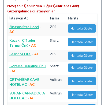
Nevşehir Şehrinden Diğer Şehirlere Gidiş
Güzergahındaki İstasyonlar
İstasyon Adı
Firma
Harita
Sinasos Star Hotel
-
ZES
Haritada Göster
AC
Kozaklı Çifteler
Sharz
Haritada Göster
Termal Önü
-
AC
Seandos Otel
-
AC
ZES
Haritada Göster
Göreme Belediye Önü
Sharz
Haritada Göster
-
AC
ORTAHİSAR CAVE
Voltrun
Haritada Göster
HOTEL AC
-
AC
SUHAN CAPPADOCIA
Voltrun
Haritada Göster
HOTEL AC
-
AC