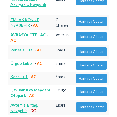
Haritada Göster
Akaryakıt, Nevşehir
-
DC
EMLAK KONUT
G-
Haritada Göster
NEVŞEHİR
-
AC
Charge
AVRASYA OTEL AC
-
Voltrun
Haritada Göster
AC
Perissia Otel
-
AC
Sharz
Haritada Göster
Ürgüp Lukoil
-
AC
Sharz
Haritada Göster
Kozaklı-1
-
AC
Sharz
Haritada Göster
Çavuşin Köy Meydanı
Trugo
Haritada Göster
Otopark
-
AC
Aytemiz, Ertaş,
Eşarj
Haritada Göster
Nevşehir
-
DC