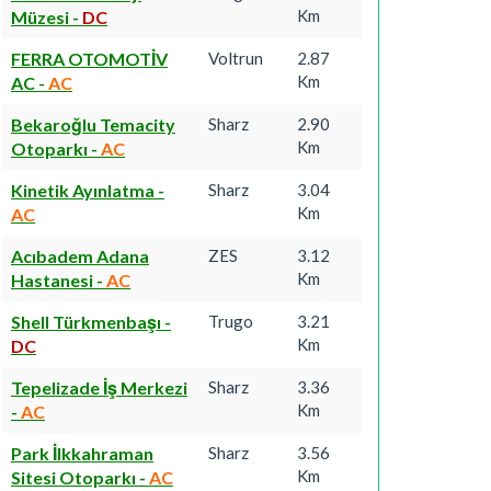
Km
Müzesi
-
DC
FERRA OTOMOTİV
Voltrun
2.87
Km
AC
-
AC
Bekaroğlu Temacity
Sharz
2.90
Km
Otoparkı
-
AC
Kinetik Ayınlatma
-
Sharz
3.04
Km
AC
Acıbadem Adana
ZES
3.12
Km
Hastanesi
-
AC
Shell Türkmenbaşı
-
Trugo
3.21
Km
DC
Tepelizade İş Merkezi
Sharz
3.36
Km
-
AC
Park İlkkahraman
Sharz
3.56
Km
Sitesi Otoparkı
-
AC