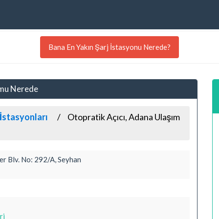
Bana En Yakın Şarj İstasyonu Nerede?
umu Nerede
İstasyonları
Otopratik Açıcı, Adana Ulaşım
er Blv. No: 292/A, Seyhan
ri