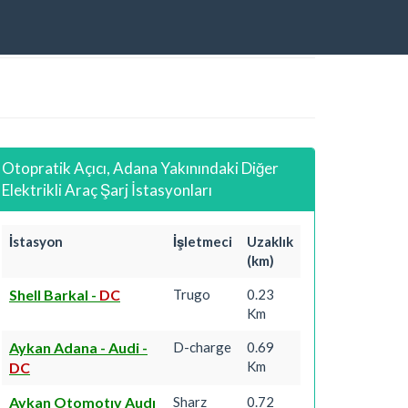
Otopratik Açıcı, Adana Yakınındaki Diğer
Elektrikli Araç Şarj İstasyonları
İstasyon
İşletmeci
Uzaklık
(km)
Shell Barkal
-
DC
Trugo
0.23
Km
Aykan Adana - Audi
-
D-charge
0.69
Km
DC
Aykan Otomotıv Audı
Sharz
0.72