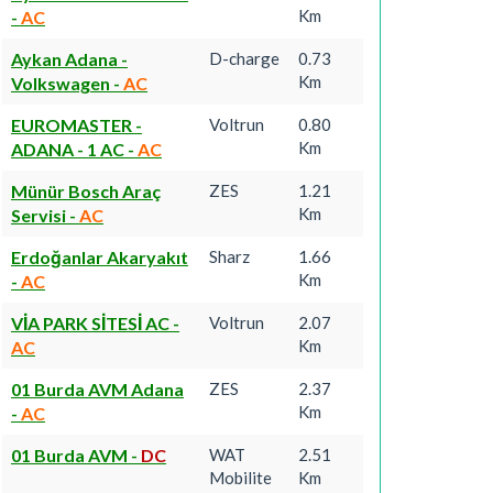
Km
-
AC
Aykan Adana -
D-charge
0.73
Km
Volkswagen
-
AC
EUROMASTER -
Voltrun
0.80
Km
ADANA - 1 AC
-
AC
Münür Bosch Araç
ZES
1.21
Km
Servisi
-
AC
Erdoğanlar Akaryakıt
Sharz
1.66
Km
-
AC
VİA PARK SİTESİ AC
-
Voltrun
2.07
Km
AC
01 Burda AVM Adana
ZES
2.37
Km
-
AC
01 Burda AVM
-
DC
WAT
2.51
Mobilite
Km