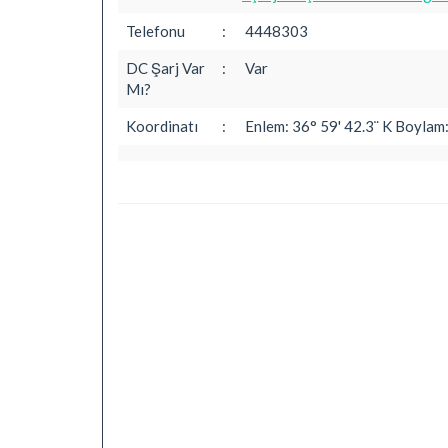
Telefonu
:
4448303
DC Şarj Var
:
Var
Mı?
Koordinatı
:
Enlem: 36° 59' 42.3¨ K Boylam: