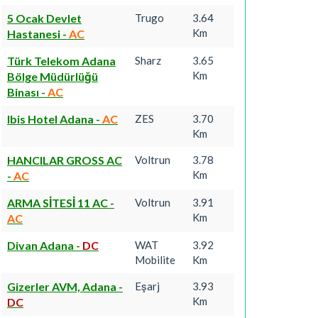
5 Ocak Devlet
Trugo
3.64
Km
Hastanesi
-
AC
Türk Telekom Adana
Sharz
3.65
Km
Bölge Müdürlüğü
Binası
-
AC
Ibis Hotel Adana
-
AC
ZES
3.70
Km
HANCILAR GROSS AC
Voltrun
3.78
Km
-
AC
ARMA SİTESİ 11 AC
-
Voltrun
3.91
Km
AC
Divan Adana
-
DC
WAT
3.92
Mobilite
Km
Gizerler AVM, Adana
-
Eşarj
3.93
Km
DC