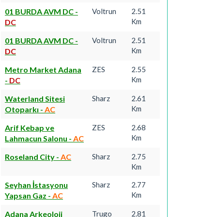
01 BURDA AVM DC
-
Voltrun
2.51
Km
DC
01 BURDA AVM DC
-
Voltrun
2.51
Km
DC
Metro Market Adana
ZES
2.55
Km
-
DC
Waterland Sitesi
Sharz
2.61
Km
Otoparkı
-
AC
Arif Kebap ve
ZES
2.68
Km
Lahmacun Salonu
-
AC
Roseland City
-
AC
Sharz
2.75
Km
Seyhan İstasyonu
Sharz
2.77
Km
Yapsan Gaz
-
AC
Adana Arkeoloji
Trugo
2.81