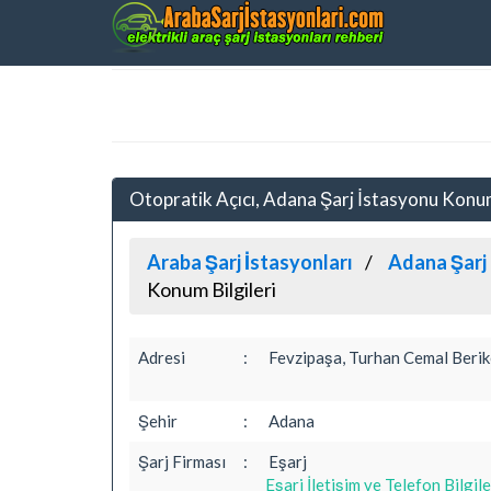
Otopratik Açıcı, Adana Şarj İstasyonu Kon
Araba Şarj İstasyonları
Adana Şarj 
Konum Bilgileri
Adresi
:
Fevzipaşa, Turhan Cemal Berik
Şehir
:
Adana
Şarj Firması
:
Eşarj
Eşarj İletişim ve Telefon Bilgile