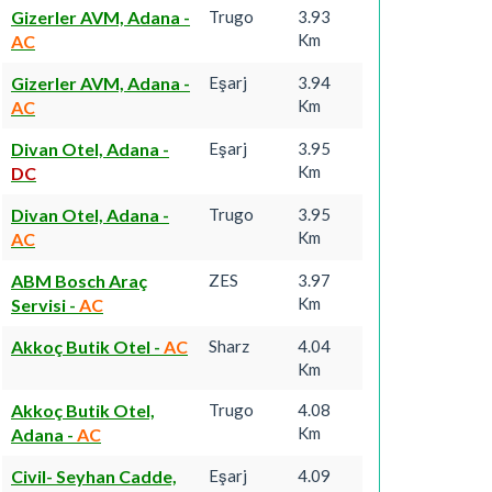
Gizerler AVM, Adana
-
Trugo
3.93
Km
AC
Gizerler AVM, Adana
-
Eşarj
3.94
Km
AC
Divan Otel, Adana
-
Eşarj
3.95
Km
DC
Divan Otel, Adana
-
Trugo
3.95
Km
AC
ABM Bosch Araç
ZES
3.97
Km
Servisi
-
AC
Akkoç Butik Otel
-
AC
Sharz
4.04
Km
Akkoç Butik Otel,
Trugo
4.08
Km
Adana
-
AC
Civil- Seyhan Cadde,
Eşarj
4.09