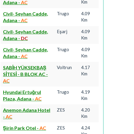
Km
Adana
-
AC
Civil- Seyhan Cadde,
Trugo
4.09
Km
Adana
-
AC
Civil- Seyhan Cadde,
Eşarj
4.09
Km
Adana
-
DC
Civil- Seyhan Cadde,
Trugo
4.09
Km
Adana
-
AC
SABİH YÜKSEKBAŞ
Voltrun
4.17
Km
SİTESİ - B BLOK AC
-
AC
Hyundai Ertuğrul
Trugo
4.19
Km
Plaza, Adana
-
AC
Anemon Adana Hotel
ZES
4.20
Km
-
AC
Şirin Park Otel
-
AC
ZES
4.24
Km