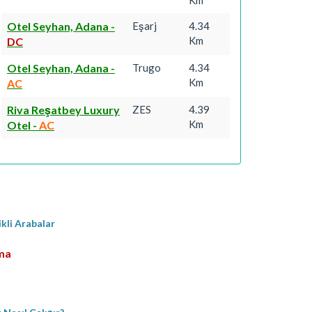
Otel Seyhan, Adana
-
Eşarj
4.34
Km
DC
Otel Seyhan, Adana
-
Trugo
4.34
Km
AC
Riva Reşatbey Luxury
ZES
4.39
Km
Otel
-
AC
ikli Arabalar
rma