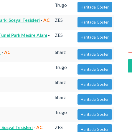
Trugo
Haritada Göster
rkı Sosyal Tesisleri
-
AC
ZES
Haritada Göster
Tünel Park Mesire Alanı
-
ZES
Haritada Göster
ı
-
AC
Sharz
Haritada Göster
Trugo
Haritada Göster
Sharz
Haritada Göster
Sharz
Haritada Göster
Trugo
Haritada Göster
Sosyal Tesisleri
-
AC
ZES
Haritada Göster