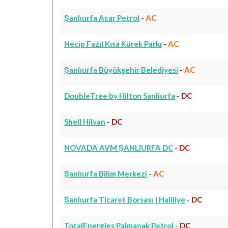
Şanlıurfa Acar Petrol
-
AC
Necip Fazıl Kısa Kürek Parkı
-
AC
Şanlıurfa Büyükşehir Belediyesi
-
AC
DoubleTree by Hilton Sanliurfa
-
DC
Shell Hilvan
-
DC
NOVADA AVM ŞANLIURFA DC
-
DC
Şanlıurfa Bilim Merkezi
-
AC
Şanlıurfa Ticaret Borsası | Haliliye
-
DC
TotalEnergies Palmanak Petrol
-
DC