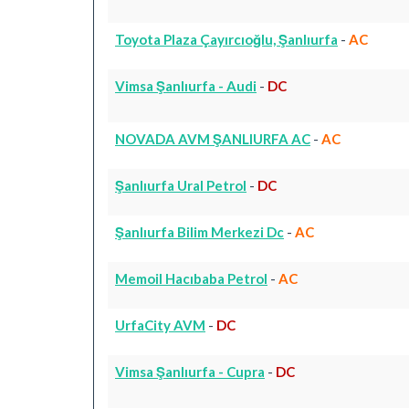
Toyota Plaza Çayırcıoğlu, Şanlıurfa
-
AC
Vimsa Şanlıurfa - Audi
-
DC
NOVADA AVM ŞANLIURFA AC
-
AC
Şanlıurfa Ural Petrol
-
DC
Şanlıurfa Bilim Merkezi Dc
-
AC
Memoil Hacıbaba Petrol
-
AC
UrfaCity AVM
-
DC
Vimsa Şanlıurfa - Cupra
-
DC