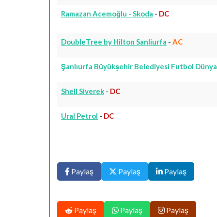
Ramazan Acemoğlu - Skoda
-
DC
DoubleTree by Hilton Sanliurfa
-
AC
Şanlıurfa Büyükşehir Belediyesi Futbol Dünya
Shell Siverek
-
DC
Ural Petrol
-
DC
Paylaş
Paylaş
Paylaş
Paylaş
Paylaş
Paylaş