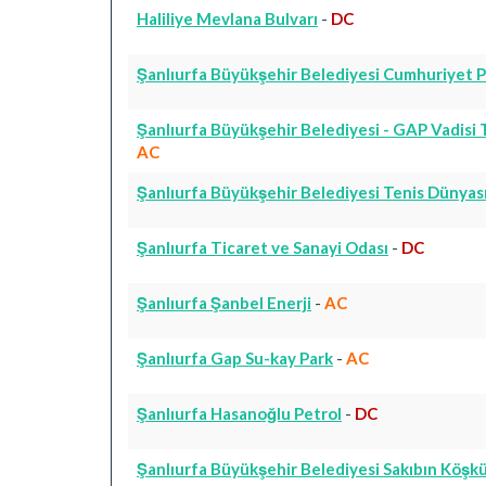
Haliliye Mevlana Bulvarı
-
DC
Şanlıurfa Büyükşehir Belediyesi Cumhuriyet Pa
Şanlıurfa Büyükşehir Belediyesi - GAP Vadisi 
AC
Şanlıurfa Büyükşehir Belediyesi Tenis Dünyas
Şanlıurfa Ticaret ve Sanayi Odası
-
DC
Şanlıurfa Şanbel Enerji
-
AC
Şanlıurfa Gap Su-kay Park
-
AC
Şanlıurfa Hasanoğlu Petrol
-
DC
Şanlıurfa Büyükşehir Belediyesi Sakıbın Köşkü 