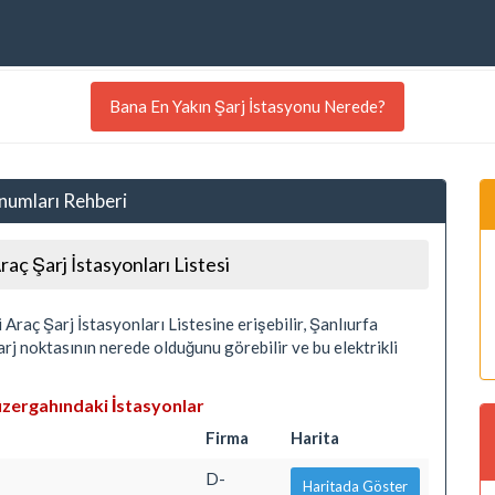
Bana En Yakın Şarj İstasyonu Nerede?
onumları Rehberi
raç Şarj İstasyonları Listesi
 Araç Şarj İstasyonları Listesine erişebilir, Şanlıurfa
şarj noktasının nerede olduğunu görebilir ve bu elektrikli
üzergahındaki İstasyonlar
Firma
Harita
D-
Haritada Göster