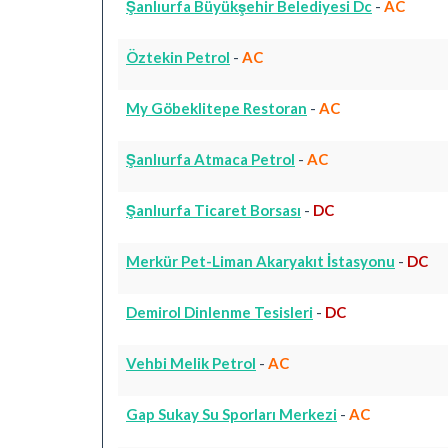
Şanlıurfa Büyükşehir Belediyesi Dc
-
AC
Öztekin Petrol
-
AC
My Göbeklitepe Restoran
-
AC
Şanlıurfa Atmaca Petrol
-
AC
Şanlıurfa Ticaret Borsası
-
DC
Merkür Pet-Liman Akaryakıt İstasyonu
-
DC
Demirol Dinlenme Tesisleri
-
DC
Vehbi Melik Petrol
-
AC
Gap Sukay Su Sporları Merkezi
-
AC