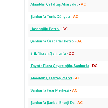
Alaaddin Çataltaş Akaryakıt
-
AC
Şanlıurfa Tenis Dünyası
-
AC
Hasanoğlu Petrol
-
DC
Şanlıurfa Özacarlar Petrol
-
AC
Erik Nissan, Şanlıurfa
-
DC
Toyota Plaza Çayırcıoğlu, Şanlıurfa
-
DC
Alaaddin Çataltaş Petrol
-
AC
Şanlıurfa Fuar Merkezi
-
AC
Şanlıurfa Şanbel Enerji Dc
-
AC