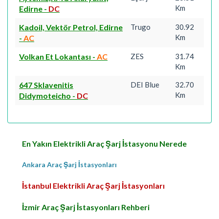
Km
Edirne
-
DC
Kadoil, Vektör Petrol, Edirne
Trugo
30.92
Km
-
AC
Volkan Et Lokantası
-
AC
ZES
31.74
Km
647 Sklavenitis
DEI Blue
32.70
Km
Didymoteicho
-
DC
En Yakın Elektrikli Araç Şarj İstasyonu Nerede
Ankara Araç Şarj İstasyonları
İstanbul Elektrikli Araç Şarj İstasyonları
İzmir Araç Şarj İstasyonları Rehberi