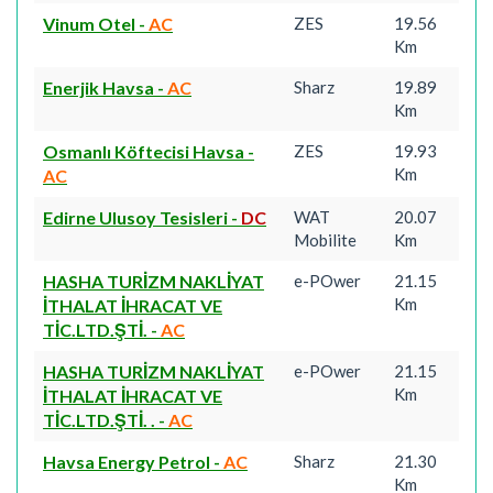
Vinum Otel
-
AC
ZES
19.56
Km
Enerjik Havsa
-
AC
Sharz
19.89
Km
Osmanlı Köftecisi Havsa
-
ZES
19.93
Km
AC
Edirne Ulusoy Tesisleri
-
DC
WAT
20.07
Mobilite
Km
HASHA TURİZM NAKLİYAT
e-POwer
21.15
Km
İTHALAT İHRACAT VE
TİC.LTD.ŞTİ.
-
AC
HASHA TURİZM NAKLİYAT
e-POwer
21.15
Km
İTHALAT İHRACAT VE
TİC.LTD.ŞTİ. .
-
AC
Havsa Energy Petrol
-
AC
Sharz
21.30
Km