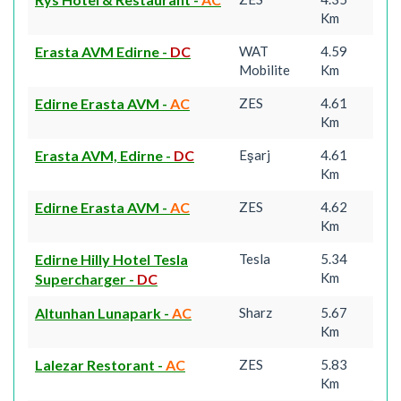
Km
Erasta AVM Edirne
-
DC
WAT
4.59
Mobilite
Km
Edirne Erasta AVM
-
AC
ZES
4.61
Km
Erasta AVM, Edirne
-
DC
Eşarj
4.61
Km
Edirne Erasta AVM
-
AC
ZES
4.62
Km
Edirne Hilly Hotel Tesla
Tesla
5.34
Km
Supercharger
-
DC
Altunhan Lunapark
-
AC
Sharz
5.67
Km
Lalezar Restorant
-
AC
ZES
5.83
Km