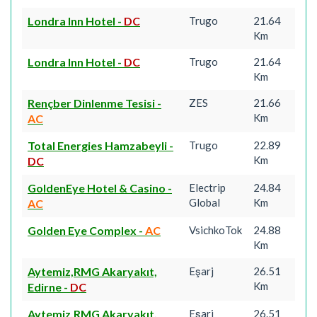
Londra Inn Hotel
-
DC
Trugo
21.64
Km
Londra Inn Hotel
-
DC
Trugo
21.64
Km
Rençber Dinlenme Tesisi
-
ZES
21.66
Km
AC
Total Energies Hamzabeyli
-
Trugo
22.89
Km
DC
GoldenEye Hotel & Casino
-
Electrip
24.84
Global
Km
AC
Golden Eye Complex
-
AC
VsichkoTok
24.88
Km
Aytemiz,RMG Akaryakıt,
Eşarj
26.51
Km
Edirne
-
DC
Aytemiz,RMG Akaryakıt,
Eşarj
26.51