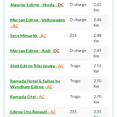
Algurlar Edirne - Skoda
-
DC
D-charge
2.02
Km
Mercan Edirne - Volkswagen
D-charge
2.44
Km
-
AC
Sece Mimarlık
-
AC
ZES
2.48
Km
Mercan Edirne - Audi
-
DC
D-charge
2.49
Km
Shell Edirne Şükrüpaşa
-
AC
Trugo
2.53
Km
Ramada Hotel & Suites by
Trugo
2.70
Km
Wyndham Edirne
-
AC
Ramada Otel
-
AC
Trugo
2.70
Km
Edirne Oto Renault
-
AC
ZES
3.35