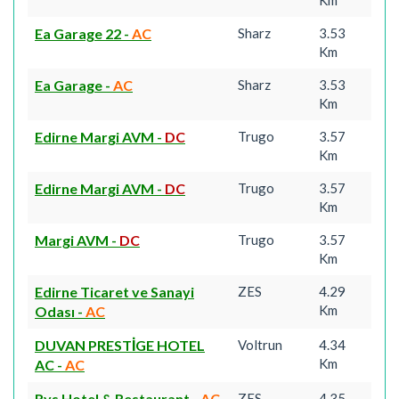
Km
Ea Garage 22
-
AC
Sharz
3.53
Km
Ea Garage
-
AC
Sharz
3.53
Km
Edirne Margi AVM
-
DC
Trugo
3.57
Km
Edirne Margi AVM
-
DC
Trugo
3.57
Km
Margi AVM
-
DC
Trugo
3.57
Km
Edirne Ticaret ve Sanayi
ZES
4.29
Km
Odası
-
AC
DUVAN PRESTİGE HOTEL
Voltrun
4.34
Km
AC
-
AC
Rys Hotel & Restaurant
-
AC
ZES
4.35