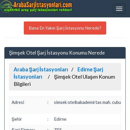
Bana En Yakın Şarj İstasyonu Nerede?
Şimşek Otel Şarj İstasyonu Konumu Nerede
Araba Şarj İstasyonları
Edirne Şarj
İstasyonları
Şimşek Otel Ulaşım Konum
Bilgileri
Adresi
:
simsek otelbabademirtas mah. cubukcula
Şehir
:
Edirne
Şarj Firması
:
ZES