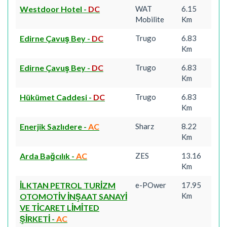
Westdoor Hotel
-
DC
WAT
6.15
Mobilite
Km
Edirne Çavuş Bey
-
DC
Trugo
6.83
Km
Edirne Çavuş Bey
-
DC
Trugo
6.83
Km
Hükümet Caddesi
-
DC
Trugo
6.83
Km
Enerjik Sazlıdere
-
AC
Sharz
8.22
Km
Arda Bağcılık
-
AC
ZES
13.16
Km
İLKTAN PETROL TURİZM
e-POwer
17.95
Km
OTOMOTİV İNŞAAT SANAYİ
VE TİCARET LİMİTED
ŞİRKETİ
-
AC