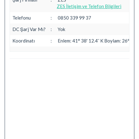
ZES İletişim ve Telefon Bilgileri
Telefonu
:
0850 339 99 37
DC Şarj Var Mı?
:
Yok
Koordinatı
:
Enlem: 41° 38' 12.4¨ K Boylam: 26° 36' 