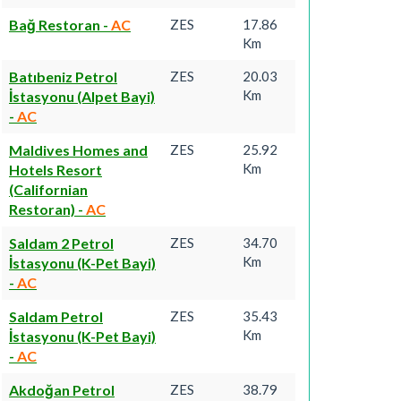
Bağ Restoran
-
AC
ZES
17.86
Km
Batıbeniz Petrol
ZES
20.03
Km
İstasyonu (Alpet Bayi)
-
AC
Maldives Homes and
ZES
25.92
Km
Hotels Resort
(Californian
Restoran)
-
AC
Saldam 2 Petrol
ZES
34.70
Km
İstasyonu (K-Pet Bayi)
-
AC
Saldam Petrol
ZES
35.43
Km
İstasyonu (K-Pet Bayi)
-
AC
Akdoğan Petrol
ZES
38.79