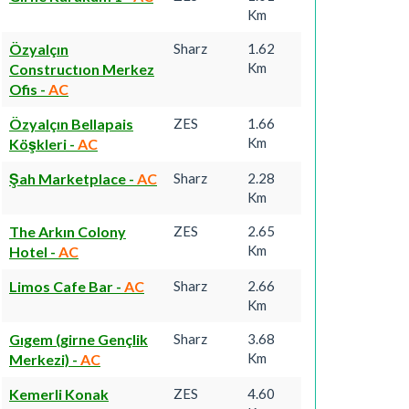
Km
Özyalçın
Sharz
1.62
Km
Constructıon Merkez
Ofis
-
AC
Özyalçın Bellapais
ZES
1.66
Km
Köşkleri
-
AC
Şah Marketplace
-
AC
Sharz
2.28
Km
The Arkın Colony
ZES
2.65
Km
Hotel
-
AC
Limos Cafe Bar
-
AC
Sharz
2.66
Km
Gıgem (girne Gençlik
Sharz
3.68
Km
Merkezi)
-
AC
Kemerli Konak
ZES
4.60