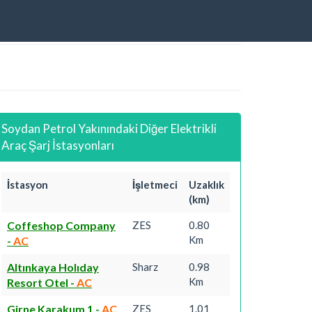
Soydan Petrol Yakınındaki Diğer Elektrikli
Araç Şarj İstasyonları
İstasyon
İşletmeci
Uzaklık
(km)
Coffeshop Company
ZES
0.80
Km
-
AC
Altınkaya Holıday
Sharz
0.98
Km
Resort Otel
-
AC
Girne Karakum 1
-
AC
ZES
1.01