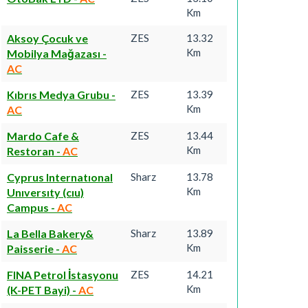
Km
Aksoy Çocuk ve
ZES
13.32
Km
Mobilya Mağazası
-
AC
Kıbrıs Medya Grubu
-
ZES
13.39
Km
AC
Mardo Cafe &
ZES
13.44
Km
Restoran
-
AC
Cyprus Internatıonal
Sharz
13.78
Km
Unıversıty (cıu)
Campus
-
AC
La Bella Bakery&
Sharz
13.89
Km
Paisserie
-
AC
FINA Petrol İstasyonu
ZES
14.21
Km
(K-PET Bayi)
-
AC