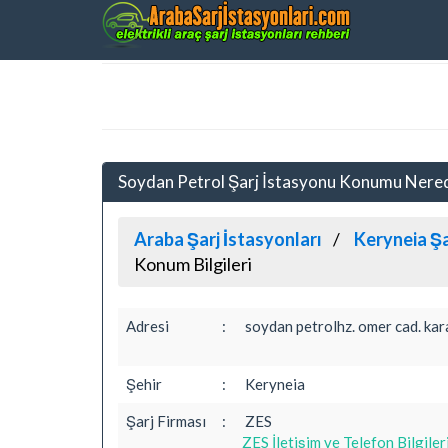
Soydan Petrol Şarj İstasyonu Konumu Nere
Araba Şarj İstasyonları
Keryneia Şa
Konum Bilgileri
Adresi
:
soydan petrolhz. omer cad. ka
Şehir
:
Keryneia
Şarj Firması
:
ZES
ZES İletişim ve Telefon Bilgiler