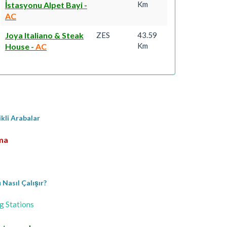
Km
İstasyonu Alpet Bayi
-
AC
Joya Italiano & Steak
ZES
43.59
Km
House
-
AC
ikli Arabalar
rma
Nasıl Çalışır?
g Stations