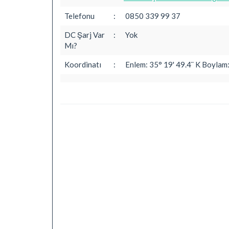
Telefonu
:
0850 339 99 37
DC Şarj Var
:
Yok
Mı?
Koordinatı
:
Enlem: 35° 19' 49.4¨ K Boylam: