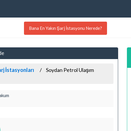
Bana En Yakın Şarj İstasyonu Nerede?
de
rj İstasyonları
Soydan Petrol Ulaşım
rakum
i