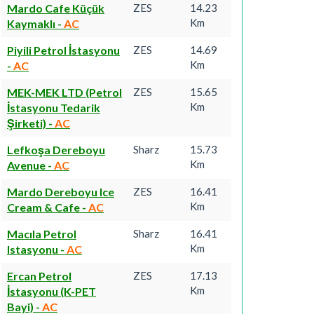
Mardo Cafe Küçük
ZES
14.23
Km
Kaymaklı
-
AC
Piyili Petrol İstasyonu
ZES
14.69
Km
-
AC
MEK-MEK LTD (Petrol
ZES
15.65
Km
İstasyonu Tedarik
Şirketi)
-
AC
Lefkoşa Dereboyu
Sharz
15.73
Km
Avenue
-
AC
Mardo Dereboyu Ice
ZES
16.41
Km
Cream & Cafe
-
AC
Macıla Petrol
Sharz
16.41
Km
Istasyonu
-
AC
Ercan Petrol
ZES
17.13
Km
İstasyonu (K-PET
Bayi)
-
AC