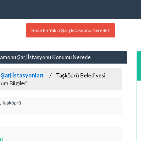
Bana En Yakın Şarj İstasyonu Nerede?
stamonu Şarj İstasyonu Konumu Nerede
Şarj İstasyonları
Taşköprü Belediyesi,
m Bilgileri
, Taşköprü
ri