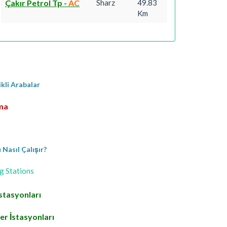
Çakır Petrol Tp
-
AC
Sharz
49.83
Km
ikli Arabalar
rma
Nasıl Çalışır?
g Stations
stasyonları
r İstasyonları