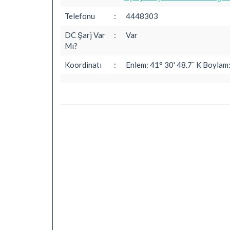
Telefonu
:
4448303
DC Şarj Var
:
Var
Mı?
Koordinatı
:
Enlem: 41° 30' 48.7¨ K Boylam: