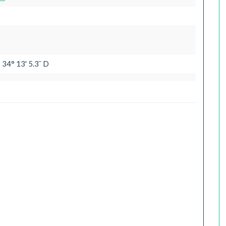
 34° 13' 5.3¨ D