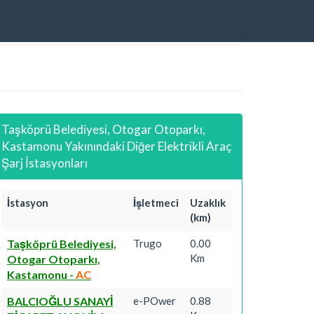
Taşköprü Belediyesi, Otogar Otoparkı,
Kastamonu Yakınındaki Diğer Elektrikli Araç
Şarj İstasyonları
İstasyon
İşletmeci
Uzaklık
(km)
Taşköprü Belediyesi,
Trugo
0.00
Km
Otogar Otoparkı,
Kastamonu
-
AC
BALCIOĞLU SANAYİ
e-POwer
0.88