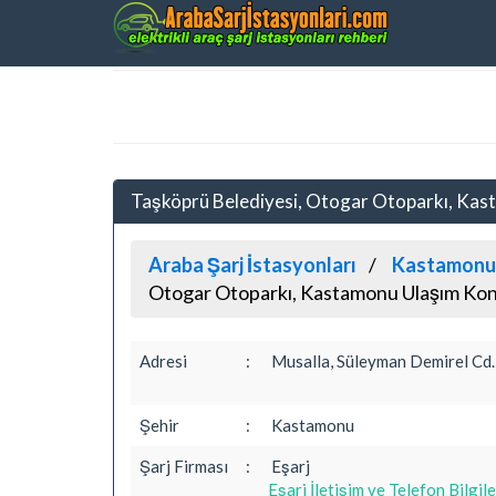
Taşköprü Belediyesi, Otogar Otoparkı, Ka
Araba Şarj İstasyonları
Kastamonu 
Otogar Otoparkı, Kastamonu Ulaşım Konu
Adresi
:
Musalla, Süleyman Demirel Cd.
Şehir
:
Kastamonu
Şarj Firması
:
Eşarj
Eşarj İletişim ve Telefon Bilgile