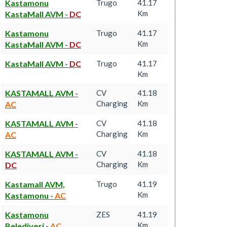
Kastamonu
Trugo
41.17
Km
KastaMall AVM
-
DC
Kastamonu
Trugo
41.17
Km
KastaMall AVM
-
DC
KastaMall AVM
-
DC
Trugo
41.17
Km
KASTAMALL AVM
-
CV
41.18
Charging
Km
AC
KASTAMALL AVM
-
CV
41.18
Charging
Km
AC
KASTAMALL AVM
-
CV
41.18
Charging
Km
DC
Kastamall AVM,
Trugo
41.19
Km
Kastamonu
-
AC
Kastamonu
ZES
41.19
Km
Belediyesi
-
AC