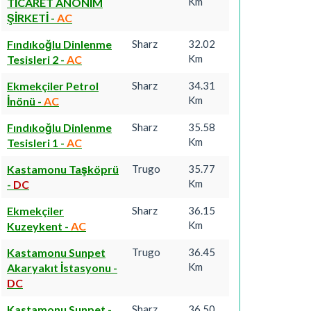
Km
TİCARET ANONİM
ŞİRKETİ
-
AC
Fındıkoğlu Dinlenme
Sharz
32.02
Km
Tesisleri 2
-
AC
Ekmekçiler Petrol
Sharz
34.31
Km
İnönü
-
AC
Fındıkoğlu Dinlenme
Sharz
35.58
Km
Tesisleri 1
-
AC
Kastamonu Taşköprü
Trugo
35.77
Km
-
DC
Ekmekçiler
Sharz
36.15
Km
Kuzeykent
-
AC
Kastamonu Sunpet
Trugo
36.45
Km
Akaryakıt İstasyonu
-
DC
Kastamonu Sunpet
-
Sharz
36.50