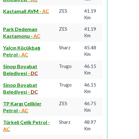
Kastamall AVM
-
AC
ZES
41.19
Km
Park Dedeman
ZES
41.19
Km
Kastamonu
-
AC
Yalçın Küçükbaş
Sharz
45.48
Km
Petrol
-
AC
Sinop Boyabat
Trugo
46.15
Km
Belediyesi
-
DC
Sinop Boyabat
Trugo
46.15
Km
Belediyesi
-
DC
TP Kargı Çelikler
ZES
46.75
Km
Petrol
-
AC
Türkeli Çelik Petrol
-
Sharz
48.97
Km
AC