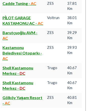
Cadde Tuning
-
AC
ZES
37.81
Km
PİLOT GARAGE
Voltrun
38.01
Km
KASTAMONU AC
-
AC
Barutçuoğlu AVM
-
ZES
39.29
Km
AC
Kastamonu
ZES
39.93
Km
Belediyesi Otoparkı
-
AC
Shell Kastamonu
Trugo
40.67
Km
Merkez
-
DC
Shell Kastamonu
Trugo
40.67
Km
Merkez
-
DC
Gölköy Yaşam Resort
ZES
40.81
Km
-
AC