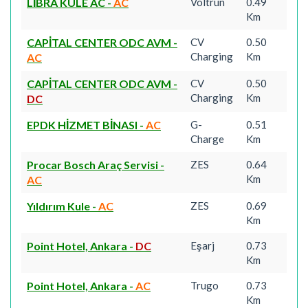
LİBRA KULE AC
-
AC
Voltrun
0.49
Km
CAPİTAL CENTER ODC AVM
-
CV
0.50
Charging
Km
AC
CAPİTAL CENTER ODC AVM
-
CV
0.50
Charging
Km
DC
EPDK HİZMET BİNASI
-
AC
G-
0.51
Charge
Km
Procar Bosch Araç Servisi
-
ZES
0.64
Km
AC
Yıldırım Kule
-
AC
ZES
0.69
Km
Point Hotel, Ankara
-
DC
Eşarj
0.73
Km
Point Hotel, Ankara
-
AC
Trugo
0.73
Km