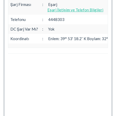
Şarj Firması
:
Eşarj
Eşarj İletişim ve Telefon Bilgileri
Telefonu
:
4448303
DC Şarj Var Mı?
:
Yok
Koordinatı
:
Enlem: 39° 53' 18.2¨ K Boylam: 32° 48' 