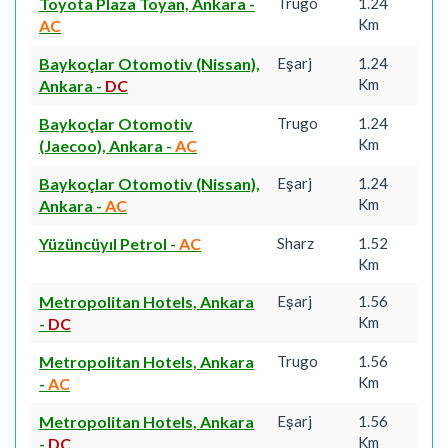
Toyota Plaza Toyan, Ankara
-
Trugo
1.24
Km
AC
Baykoçlar Otomotiv (Nissan),
Eşarj
1.24
Km
Ankara
-
DC
Baykoçlar Otomotiv
Trugo
1.24
Km
(Jaecoo), Ankara
-
AC
Baykoçlar Otomotiv (Nissan),
Eşarj
1.24
Km
Ankara
-
AC
Yüzüncüyıl Petrol
-
AC
Sharz
1.52
Km
Metropolitan Hotels, Ankara
Eşarj
1.56
Km
-
DC
Metropolitan Hotels, Ankara
Trugo
1.56
Km
-
AC
Metropolitan Hotels, Ankara
Eşarj
1.56
Km
-
DC