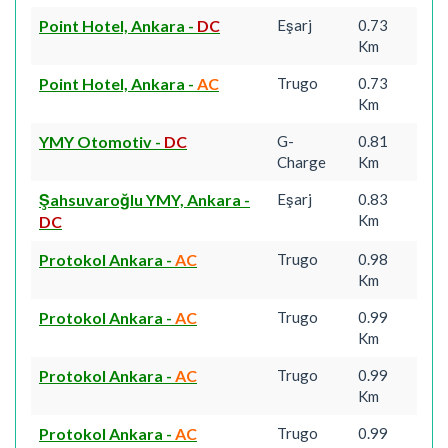
Point Hotel, Ankara
-
DC
Eşarj
0.73
Km
Point Hotel, Ankara
-
AC
Trugo
0.73
Km
YMY Otomotiv
-
DC
G-
0.81
Charge
Km
Şahsuvaroğlu YMY, Ankara
-
Eşarj
0.83
Km
DC
Protokol Ankara
-
AC
Trugo
0.98
Km
Protokol Ankara
-
AC
Trugo
0.99
Km
Protokol Ankara
-
AC
Trugo
0.99
Km
Protokol Ankara
-
AC
Trugo
0.99