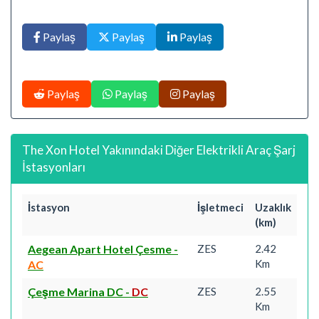
Paylaş
Paylaş
Paylaş
Paylaş
Paylaş
Paylaş
The Xon Hotel Yakınındaki Diğer Elektrikli Araç Şarj
İstasyonları
İstasyon
İşletmeci
Uzaklık
(km)
Aegean Apart Hotel Çesme
-
ZES
2.42
Km
AC
Çeşme Marina DC
-
DC
ZES
2.55
Km