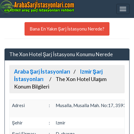
Bana En Yakın Şarj İstasyonu Nerede?
The Xon Hotel Şarj İstasyonu Konumu Nerede
Araba Şarj İstasyonları
Izmir Şarj
İstasyonları
The Xon Hotel Ulaşım
Konum Bilgileri
Adresi
:
Musalla, Musalla Mah. No:17, 35930 C
Şehir
:
Izmir
Şarj Firması
:
D-charge