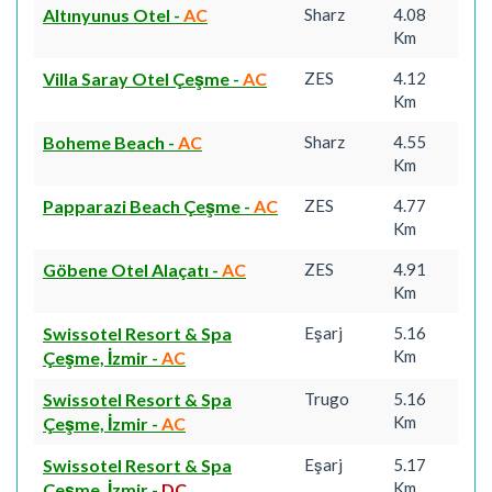
Altınyunus Otel
-
AC
Sharz
4.08
Km
Villa Saray Otel Çeşme
-
AC
ZES
4.12
Km
Boheme Beach
-
AC
Sharz
4.55
Km
Papparazi Beach Çeşme
-
AC
ZES
4.77
Km
Göbene Otel Alaçatı
-
AC
ZES
4.91
Km
Swissotel Resort & Spa
Eşarj
5.16
Km
Çeşme, İzmir
-
AC
Swissotel Resort & Spa
Trugo
5.16
Km
Çeşme, İzmir
-
AC
Swissotel Resort & Spa
Eşarj
5.17
Km
Çeşme, İzmir
-
DC