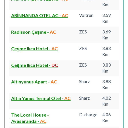
Km
ARİNNANDA OTEL AC
-
AC
Voltrun
3.59
Km
Radisson Çeşme
-
AC
ZES
3.69
Km
Çeşme Ilıca Hotel
-
AC
ZES
3.83
Km
Çeşme Ilıca Hotel
-
DC
ZES
3.83
Km
Altınyunus Apart
-
AC
Sharz
3.88
Km
Altın Yunus Termal Otel
-
AC
Sharz
4.02
Km
The Local House -
D-charge
4.06
Km
Ayasaranda
-
AC