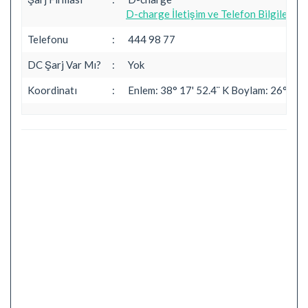
D-charge İletişim ve Telefon Bilgileri
Telefonu
:
444 98 77
DC Şarj Var Mı?
:
Yok
Koordinatı
:
Enlem: 38° 17' 52.4¨ K Boylam: 26° 18' 