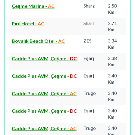
Çeşme Marina
-
AC
Sharz
2.58
Km
Pırıl Hotel
-
AC
Sharz
2.71
Km
Boyalık Beach Otel
-
AC
ZES
3.34
Km
Cadde Plus AVM, Çeşme
-
DC
Eşarj
3.38
Km
Cadde Plus AVM, Çeşme
-
DC
Eşarj
3.40
Km
Cadde Plus AVM, Çeşme
-
AC
Trugo
3.40
Km
Cadde Plus AVM, Çeşme
-
DC
Eşarj
3.40
Km
Cadde Plus AVM, Çeşme
-
AC
Trugo
3.40
Km