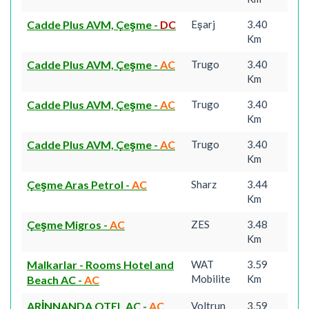
Cadde Plus AVM, Çeşme
-
DC
Eşarj
3.40
Km
Cadde Plus AVM, Çeşme
-
AC
Trugo
3.40
Km
Cadde Plus AVM, Çeşme
-
AC
Trugo
3.40
Km
Cadde Plus AVM, Çeşme
-
AC
Trugo
3.40
Km
Çeşme Aras Petrol
-
AC
Sharz
3.44
Km
Çeşme Migros
-
AC
ZES
3.48
Km
Malkarlar - Rooms Hotel and
WAT
3.59
Mobilite
Km
Beach AC
-
AC
ARİNNANDA OTEL AC
-
AC
Voltrun
3.59