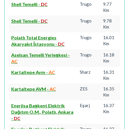
Shell Temelli
-
DC
Trugo
9.77
Km
Shell Temelli
-
DC
Trugo
9.78
Km
Polatlı Total Energies
Trugo
16.01
Km
Akaryakıt İstasyonu
-
DC
Aselsan Temelli Yerleşkesi
-
Trugo
16.18
Km
AC
Kartaltepe Avm
-
AC
Sharz
16.31
Km
Kartaltepe AVM
-
AC
ZES
16.35
Km
Enerjisa Başkent Elektrik
Eşarj
16.37
Km
Dağıtım O.M., Polatlı, Ankara
-
DC
Trugo
16.37