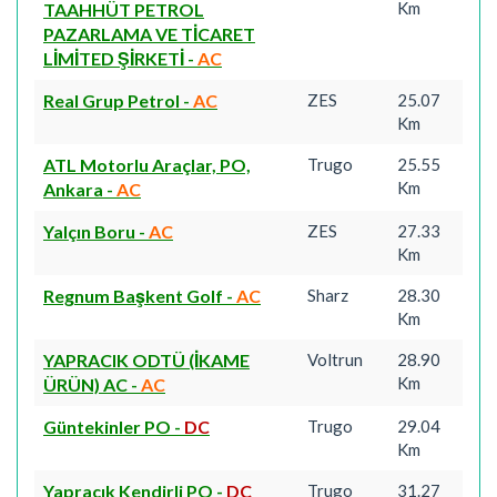
Km
TAAHHÜT PETROL
PAZARLAMA VE TİCARET
LİMİTED ŞİRKETİ
-
AC
Real Grup Petrol
-
AC
ZES
25.07
Km
ATL Motorlu Araçlar, PO,
Trugo
25.55
Km
Ankara
-
AC
Yalçın Boru
-
AC
ZES
27.33
Km
Regnum Başkent Golf
-
AC
Sharz
28.30
Km
YAPRACIK ODTÜ (İKAME
Voltrun
28.90
Km
ÜRÜN) AC
-
AC
Güntekinler PO
-
DC
Trugo
29.04
Km
Yapracık Kendirli PO
-
DC
Trugo
31.27