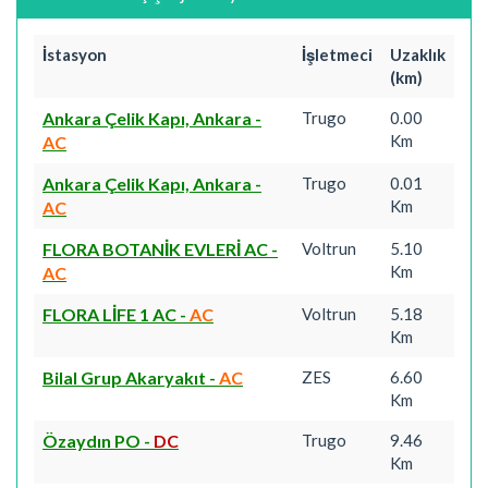
İstasyon
İşletmeci
Uzaklık
(km)
Ankara Çelik Kapı, Ankara
-
Trugo
0.00
Km
AC
Ankara Çelik Kapı, Ankara
-
Trugo
0.01
Km
AC
FLORA BOTANİK EVLERİ AC
-
Voltrun
5.10
Km
AC
FLORA LİFE 1 AC
-
AC
Voltrun
5.18
Km
Bilal Grup Akaryakıt
-
AC
ZES
6.60
Km
Özaydın PO
-
DC
Trugo
9.46
Km