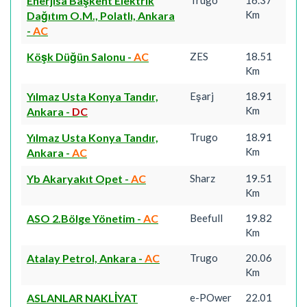
Enerjisa Başkent Elektrik
Km
Dağıtım O.M., Polatlı, Ankara
-
AC
Köşk Düğün Salonu
-
AC
ZES
18.51
Km
Yılmaz Usta Konya Tandır,
Eşarj
18.91
Km
Ankara
-
DC
Yılmaz Usta Konya Tandır,
Trugo
18.91
Km
Ankara
-
AC
Yb Akaryakıt Opet
-
AC
Sharz
19.51
Km
ASO 2.Bölge Yönetim
-
AC
Beefull
19.82
Km
Atalay Petrol, Ankara
-
AC
Trugo
20.06
Km
ASLANLAR NAKLİYAT
e-POwer
22.01