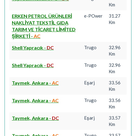
Km
ERKEN PETROL ÜRÜNLERİ
e-POwer
31.27
Km
NAKLİYAT TEKSTİL GIDA
TARIM VE TİCARET LİMİTED
ŞİRKETİ
-
AC
Shell Yapracık
-
DC
Trugo
32.96
Km
Shell Yapracık
-
DC
Trugo
32.96
Km
Taymek, Ankara
-
AC
Eşarj
33.56
Km
Taymek, Ankara
-
AC
Trugo
33.56
Km
Taymek, Ankara
-
DC
Eşarj
33.57
Km
Taymek, Ankara
-
AC
Trugo
33.57