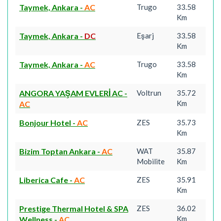
Taymek, Ankara
-
AC
Trugo
33.58
Km
Taymek, Ankara
-
DC
Eşarj
33.58
Km
Taymek, Ankara
-
AC
Trugo
33.58
Km
ANGORA YAŞAM EVLERİ AC
-
Voltrun
35.72
Km
AC
Bonjour Hotel
-
AC
ZES
35.73
Km
Bizim Toptan Ankara
-
AC
WAT
35.87
Mobilite
Km
Liberica Cafe
-
AC
ZES
35.91
Km
Prestige Thermal Hotel & SPA
ZES
36.02
Km
Wellness
-
AC