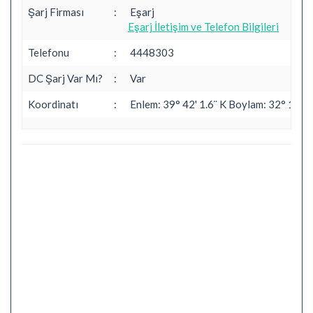
Şarj Firması
:
Eşarj
Eşarj İletişim ve Telefon Bilgileri
Telefonu
:
4448303
DC Şarj Var Mı?
:
Var
Koordinatı
:
Enlem: 39° 42' 1.6¨ K Boylam: 32° 16' 8