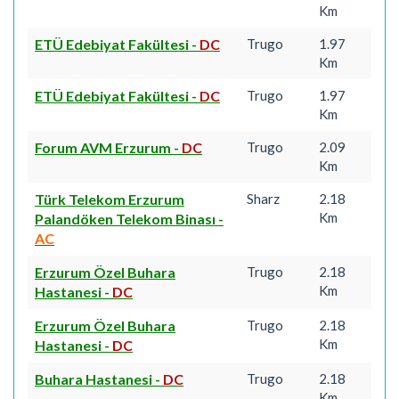
Km
ETÜ Edebiyat Fakültesi
-
DC
Trugo
1.97
Km
ETÜ Edebiyat Fakültesi
-
DC
Trugo
1.97
Km
Forum AVM Erzurum
-
DC
Trugo
2.09
Km
Türk Telekom Erzurum
Sharz
2.18
Km
Palandöken Telekom Binası
-
AC
Erzurum Özel Buhara
Trugo
2.18
Km
Hastanesi
-
DC
Erzurum Özel Buhara
Trugo
2.18
Km
Hastanesi
-
DC
Buhara Hastanesi
-
DC
Trugo
2.18
Km