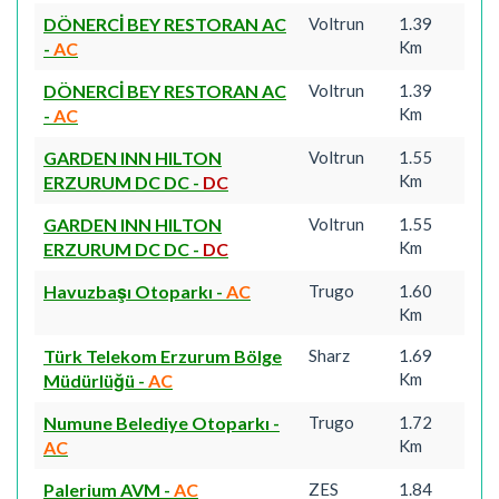
DÖNERCİ BEY RESTORAN AC
Voltrun
1.39
Km
-
AC
DÖNERCİ BEY RESTORAN AC
Voltrun
1.39
Km
-
AC
GARDEN INN HILTON
Voltrun
1.55
Km
ERZURUM DC DC
-
DC
GARDEN INN HILTON
Voltrun
1.55
Km
ERZURUM DC DC
-
DC
Havuzbaşı Otoparkı
-
AC
Trugo
1.60
Km
Türk Telekom Erzurum Bölge
Sharz
1.69
Km
Müdürlüğü
-
AC
Numune Belediye Otoparkı
-
Trugo
1.72
Km
AC
Palerium AVM
-
AC
ZES
1.84