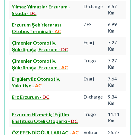
Yılmaz Yılmazlar Erzurum -
D-charge
6.67
Km
Skoda
-
DC
Erzurum Şehirlerarası
ZES
6.99
Km
Otobüs Terminali
-
AC
Çimenler Otomotiv,
Eşarj
7.27
Km
Şükrüpaşa, Erzurum
-
DC
Çimenler Otomotiv,
Trugo
7.27
Km
Şükrüpaşa, Erzurum
-
AC
Ergüleryüz Otomotiv,
Eşarj
7.64
Km
Yakutiye
-
AC
Erz Erzurum
-
DC
D-charge
9.84
Km
Erzurum Hizmet İçi Eğitim
Trugo
11.11
Km
Enstitüsü Oteli Otoparkı
-
DC
ÖZ EFENDİOĞULLARI AC
-
AC
Voltrun
25.77