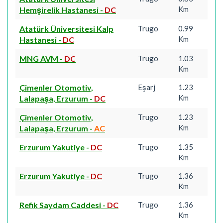
Km
Hemşirelik Hastanesi
-
DC
Atatürk Üniversitesi Kalp
Trugo
0.99
Km
Hastanesi
-
DC
MNG AVM
-
DC
Trugo
1.03
Km
Çimenler Otomotiv,
Eşarj
1.23
Km
Lalapaşa, Erzurum
-
DC
Çimenler Otomotiv,
Trugo
1.23
Km
Lalapaşa, Erzurum
-
AC
Erzurum Yakutiye
-
DC
Trugo
1.35
Km
Erzurum Yakutiye
-
DC
Trugo
1.36
Km
Refik Saydam Caddesi
-
DC
Trugo
1.36
Km