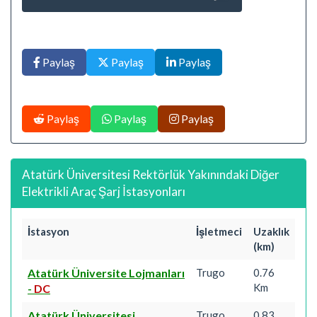
Paylaş
Paylaş
Paylaş
Paylaş
Paylaş
Paylaş
Atatürk Üniversitesi Rektörlük Yakınındaki Diğer
Elektrikli Araç Şarj İstasyonları
İstasyon
İşletmeci
Uzaklık
(km)
Atatürk Üniversite Lojmanları
Trugo
0.76
Km
-
DC
Atatürk Üniversitesi
Trugo
0.83