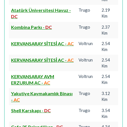
Atatürk Üniversitesi Havuz
-
Trugo
2.19
Km
DC
Kombina Parkı
-
DC
Trugo
2.37
Km
KERVANSARAY SİTESİ AC
-
AC
Voltrun
2.54
Km
KERVANSARAY SİTESİ AC
-
AC
Voltrun
2.54
Km
KERVANSARAY AVM
Voltrun
2.54
Km
ERZURUM AC
-
AC
Yakutiye Kaymakamlık Binası
Trugo
3.12
Km
-
AC
Shell Karskapı
-
DC
Trugo
3.54
Km
Cafe 25 Palandöken
-
DC
Trugo
4.34