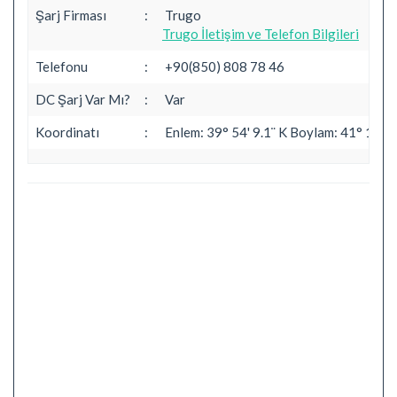
Şarj Firması
:
Trugo
Trugo İletişim ve Telefon Bilgileri
Telefonu
:
+90(850) 808 78 46
DC Şarj Var Mı?
:
Var
Koordinatı
:
Enlem: 39° 54' 9.1¨ K Boylam: 41° 14' 5