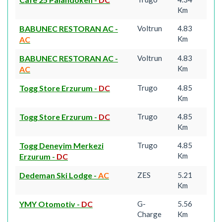
Km
BABUNEC RESTORAN AC
-
Voltrun
4.83
Km
AC
BABUNEC RESTORAN AC
-
Voltrun
4.83
Km
AC
Togg Store Erzurum
-
DC
Trugo
4.85
Km
Togg Store Erzurum
-
DC
Trugo
4.85
Km
Togg Deneyim Merkezi
Trugo
4.85
Km
Erzurum
-
DC
Dedeman Ski Lodge
-
AC
ZES
5.21
Km
YMY Otomotiv
-
DC
G-
5.56
Charge
Km