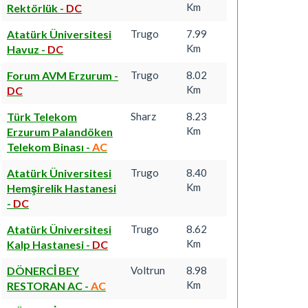
Km
Rektörlük
-
DC
Atatürk Üniversitesi
Trugo
7.99
Km
Havuz
-
DC
Forum AVM Erzurum
-
Trugo
8.02
Km
DC
Türk Telekom
Sharz
8.23
Km
Erzurum Palandöken
Telekom Binası
-
AC
Atatürk Üniversitesi
Trugo
8.40
Km
Hemşirelik Hastanesi
-
DC
Atatürk Üniversitesi
Trugo
8.62
Km
Kalp Hastanesi
-
DC
DÖNERCİ BEY
Voltrun
8.98
Km
RESTORAN AC
-
AC