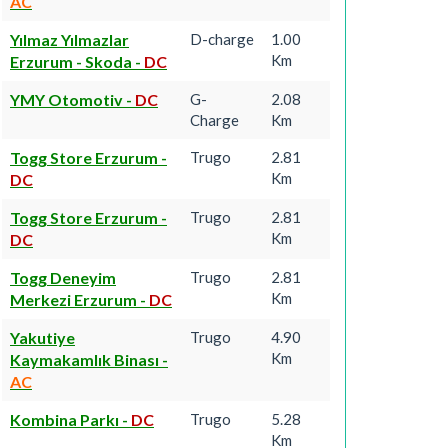
AC
Yılmaz Yılmazlar
D-charge
1.00
Km
Erzurum - Skoda
-
DC
YMY Otomotiv
-
DC
G-
2.08
Charge
Km
Togg Store Erzurum
-
Trugo
2.81
Km
DC
Togg Store Erzurum
-
Trugo
2.81
Km
DC
Togg Deneyim
Trugo
2.81
Km
Merkezi Erzurum
-
DC
Yakutiye
Trugo
4.90
Km
Kaymakamlık Binası
-
AC
Kombina Parkı
-
DC
Trugo
5.28
Km