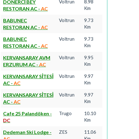
DÖNERCİ BEY
Voltrun
8.98
Km
RESTORAN AC
-
AC
BABUNEC
Voltrun
9.73
Km
RESTORAN AC
-
AC
BABUNEC
Voltrun
9.73
Km
RESTORAN AC
-
AC
KERVANSARAY AVM
Voltrun
9.95
Km
ERZURUM AC
-
AC
KERVANSARAY SİTESİ
Voltrun
9.97
Km
AC
-
AC
KERVANSARAY SİTESİ
Voltrun
9.97
Km
AC
-
AC
Cafe 25 Palandöken
-
Trugo
10.10
Km
DC
Dedeman Ski Lodge
-
ZES
11.06
Km
AC