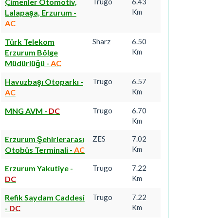
Çimenler Otomotiv,
Trugo
6.43
Km
Lalapaşa, Erzurum
-
AC
Türk Telekom
Sharz
6.50
Km
Erzurum Bölge
Müdürlüğü
-
AC
Havuzbaşı Otoparkı
-
Trugo
6.57
Km
AC
MNG AVM
-
DC
Trugo
6.70
Km
Erzurum Şehirlerarası
ZES
7.02
Km
Otobüs Terminali
-
AC
Erzurum Yakutiye
-
Trugo
7.22
Km
DC
Refik Saydam Caddesi
Trugo
7.22
Km
-
DC