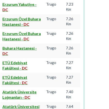
Erzurum Yakutiye
-
Trugo
7.23
Km
DC
Erzurum Özel Buhara
Trugo
7.26
Km
Hastanesi
-
DC
Erzurum Özel Buhara
Trugo
7.26
Km
Hastanesi
-
DC
Buhara Hastanesi
-
Trugo
7.26
Km
DC
ETÜ Edebiyat
Trugo
7.27
Km
Fakültesi
-
DC
ETÜ Edebiyat
Trugo
7.27
Km
Fakültesi
-
DC
Atatürk Üniversite
Trugo
7.40
Km
Lojmanları
-
DC
Atatürk Üniversitesi
Trugo
7.64