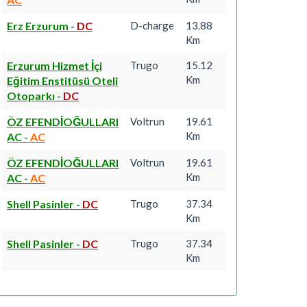
Erz Erzurum
-
DC
D-charge
13.88
Km
Erzurum Hizmet İçi
Trugo
15.12
Km
Eğitim Enstitüsü Oteli
Otoparkı
-
DC
ÖZ EFENDİOĞULLARI
Voltrun
19.61
Km
AC
-
AC
ÖZ EFENDİOĞULLARI
Voltrun
19.61
Km
AC
-
AC
Shell Pasinler
-
DC
Trugo
37.34
Km
Shell Pasinler
-
DC
Trugo
37.34
Km