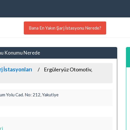
Bana En Yakın Şarj İstasyonu Nerede?
yonu Konumu Nerede
j İstasyonları
Ergüleryüz Otomotiv,
m Yolu Cad. No: 212, Yakutiye
ri