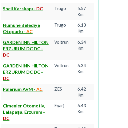
Shell Karskapı
-
DC
Trugo
5.57
Km
Numune Belediye
Trugo
6.13
Km
Otoparkı
-
AC
GARDEN INN HILTON
Voltrun
6.34
Km
ERZURUM DC DC
-
DC
GARDEN INN HILTON
Voltrun
6.34
Km
ERZURUM DC DC
-
DC
Palerium AVM
-
AC
ZES
6.42
Km
Çimenler Otomotiv,
Eşarj
6.43
Km
Lalapaşa, Erzurum
-
DC