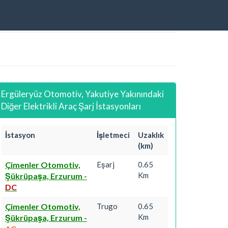
Ergüleryüz Otomotiv, Yakutiye Yakınındaki
Diğer Elektrikli Araç Şarj İstasyonları
İstasyon
İşletmeci
Uzaklık
(km)
Çimenler Otomotiv,
Eşarj
0.65
Km
Şükrüpaşa, Erzurum
-
DC
Çimenler Otomotiv,
Trugo
0.65
Km
Şükrüpaşa, Erzurum
-