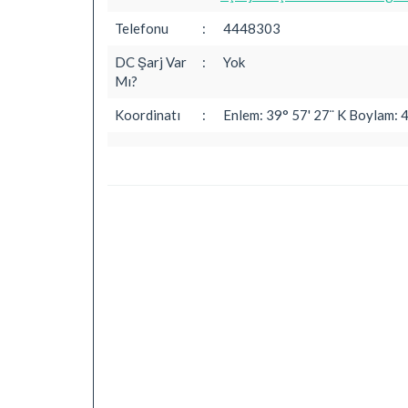
Telefonu
:
4448303
DC Şarj Var
:
Yok
Mı?
Koordinatı
:
Enlem: 39° 57' 27¨ K Boylam: 4