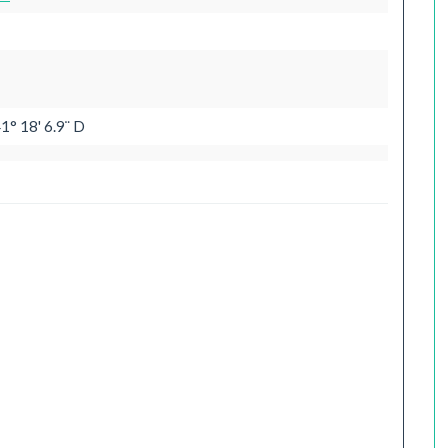
1° 18' 6.9¨ D