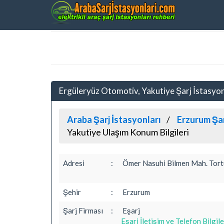
Ergüleryüz Otomotiv, Yakutiye Şarj İstas
Araba Şarj İstasyonları
Erzurum Şar
Yakutiye Ulaşım Konum Bilgileri
Adresi
:
Ömer Nasuhi Bilmen Mah. Tortu
Şehir
:
Erzurum
Şarj Firması
:
Eşarj
Eşarj İletişim ve Telefon Bilgile