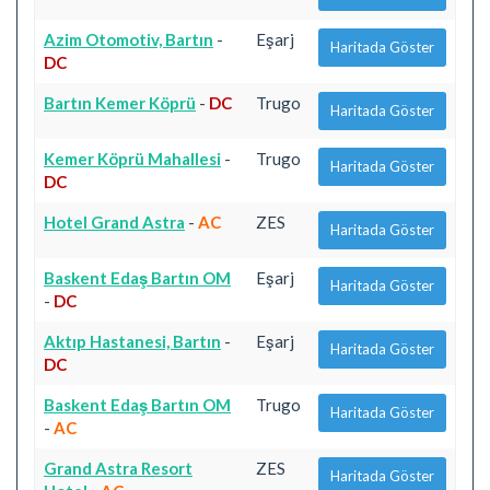
Azim Otomotiv, Bartın
-
Eşarj
Haritada Göster
DC
Bartın Kemer Köprü
-
DC
Trugo
Haritada Göster
Kemer Köprü Mahallesi
-
Trugo
Haritada Göster
DC
Hotel Grand Astra
-
AC
ZES
Haritada Göster
Baskent Edaş Bartın OM
Eşarj
Haritada Göster
-
DC
Aktıp Hastanesi, Bartın
-
Eşarj
Haritada Göster
DC
Baskent Edaş Bartın OM
Trugo
Haritada Göster
-
AC
Grand Astra Resort
ZES
Haritada Göster