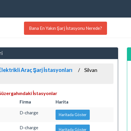
Bana En Yakın Şarj İstasyonu Nerede?
ri
lektrikli Araç Şarj İstasyonları
Silvan
Güzergahındaki İstasyonlar
Firma
Harita
D-charge
Haritada Göster
D-charge
Haritada Göster