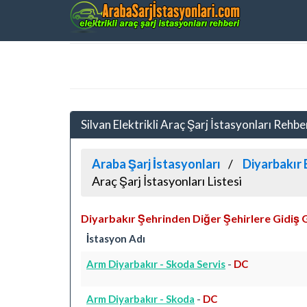
Silvan Elektrikli Araç Şarj İstasyonları Rehbe
Araba Şarj İstasyonları
Diyarbakır E
Araç Şarj İstasyonları Listesi
Diyarbakır Şehrinden Diğer Şehirlere Gidiş 
İstasyon Adı
Arm Diyarbakır - Skoda Servis
-
DC
Arm Diyarbakır - Skoda
-
DC