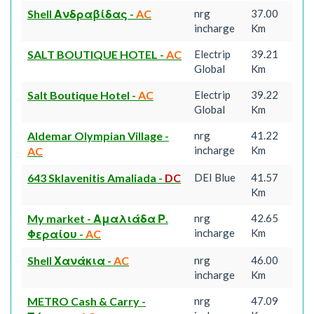
Shell Ανδραβίδας
-
AC
nrg
37.00
incharge
Km
SALT BOUTIQUE HOTEL
-
AC
Electrip
39.21
Global
Km
Salt Boutique Hotel
-
AC
Electrip
39.22
Global
Km
Aldemar Olympian Village
-
nrg
41.22
incharge
Km
AC
643 Sklavenitis Amaliada
-
DC
DEI Blue
41.57
Km
My market - Αμαλιάδα Ρ.
nrg
42.65
incharge
Km
Φεραίου
-
AC
Shell Χανάκια
-
AC
nrg
46.00
incharge
Km
METRO Cash & Carry -
nrg
47.09