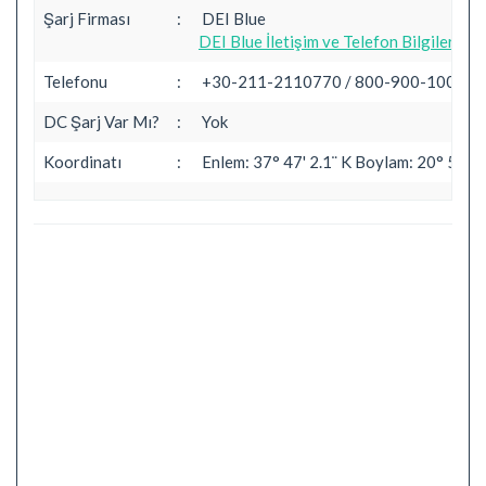
Şarj Firması
:
DEI Blue
DEI Blue İletişim ve Telefon Bilgileri
Telefonu
:
+30-211-2110770 / 800-900-1000
DC Şarj Var Mı?
:
Yok
Koordinatı
:
Enlem: 37° 47' 2.1¨ K Boylam: 20° 51' 5