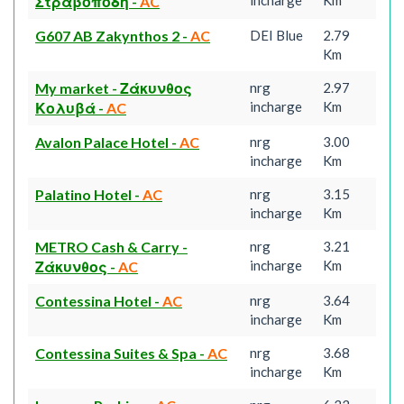
incharge
Km
Στραβοπόδη
-
AC
G607 AB Zakynthos 2
-
AC
DEI Blue
2.79
Km
My market - Ζάκυνθος
nrg
2.97
incharge
Km
Κολυβά
-
AC
Avalon Palace Hotel
-
AC
nrg
3.00
incharge
Km
Palatino Hotel
-
AC
nrg
3.15
incharge
Km
METRO Cash & Carry -
nrg
3.21
incharge
Km
Ζάκυνθος
-
AC
Contessina Hotel
-
AC
nrg
3.64
incharge
Km
Contessina Suites & Spa
-
AC
nrg
3.68
incharge
Km