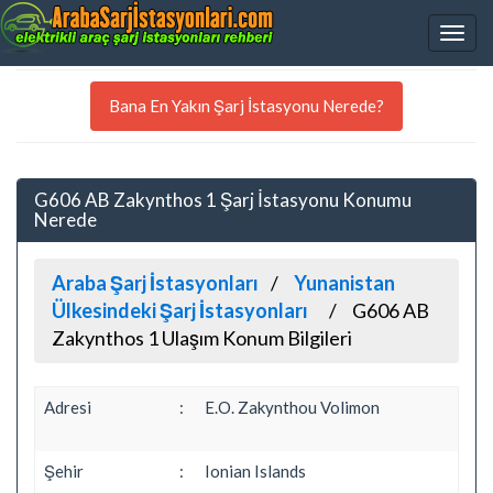
Bana En Yakın Şarj İstasyonu Nerede?
G606 AB Zakynthos 1 Şarj İstasyonu Konumu
Nerede
Araba Şarj İstasyonları
Yunanistan
Ülkesindeki Şarj İstasyonları
G606 AB
Zakynthos 1 Ulaşım Konum Bilgileri
Adresi
:
E.O. Zakynthou Volimon
Şehir
:
Ionian Islands