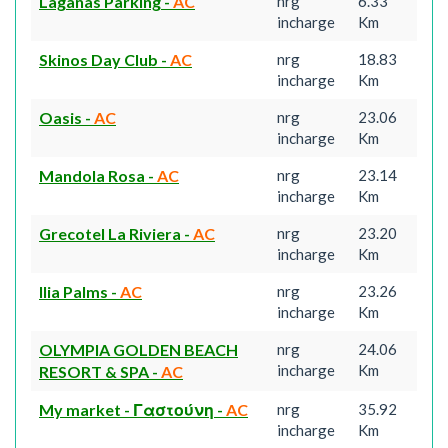
Laganas Parking
-
AC
nrg
6.33
incharge
Km
Skinos Day Club
-
AC
nrg
18.83
incharge
Km
Oasis
-
AC
nrg
23.06
incharge
Km
Mandola Rosa
-
AC
nrg
23.14
incharge
Km
Grecotel La Riviera
-
AC
nrg
23.20
incharge
Km
Ilia Palms
-
AC
nrg
23.26
incharge
Km
OLYMPIA GOLDEN BEACH
nrg
24.06
incharge
Km
RESORT & SPA
-
AC
My market - Γαστούνη
-
AC
nrg
35.92
incharge
Km