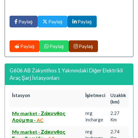
Paylaş
Paylaş
Paylaş
Paylaş
Paylaş
Paylaş
G606 AB Zakynthos 1 Yakınındaki Diğer Elektrikli
Araç Şarj İstasyonları
İstasyon
İşletmeci
Uzaklık
(km)
My market - Ζάκυνθος
nrg
2.27
incharge
Km
Λούμπα
-
AC
My market - Ζάκυνθος
nrg
2.74