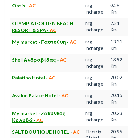
Oasis
-
AC
nrg
0.29
incharge
Km
OLYMPIA GOLDEN BEACH
nrg
2.21
incharge
Km
RESORT & SPA
-
AC
My market - Γαστούνη
-
AC
nrg
13.31
incharge
Km
Shell Ανδραβίδας
-
AC
nrg
13.92
incharge
Km
Palatino Hotel
-
AC
nrg
20.02
incharge
Km
Avalon Palace Hotel
-
AC
nrg
20.15
incharge
Km
My market - Ζάκυνθος
nrg
20.23
incharge
Km
Κολυβά
-
AC
SALT BOUTIQUE HOTEL
-
AC
Electrip
20.95