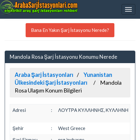
Bana En Yakın Şarj İstasyonu Nerede?
Mandola Rosa Şarj İstasyonu Konumu Nerede
Araba Şarj İstasyonları
Yunanistan
Ülkesindeki Şarj İstasyonları
Mandola
Rosa Ulaşım Konum Bilgileri
Adresi
:
ΛΟΥΤΡΑ ΚΥΛΛΗΝΗΣ, ΚΥΛΛΗΝΗ
Şehir
:
West Greece
Şarj Firması
:
nrg incharge