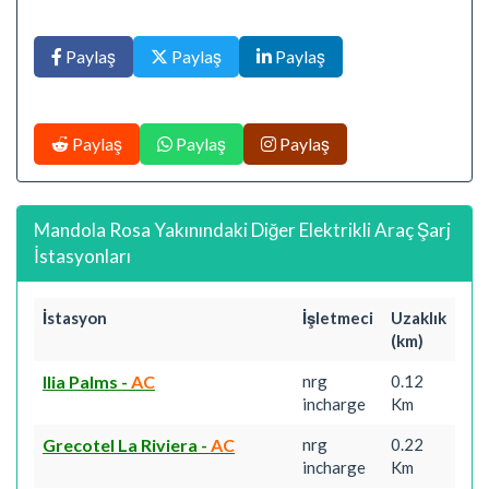
Paylaş
Paylaş
Paylaş
Paylaş
Paylaş
Paylaş
Mandola Rosa Yakınındaki Diğer Elektrikli Araç Şarj
İstasyonları
İstasyon
İşletmeci
Uzaklık
(km)
Ilia Palms
-
AC
nrg
0.12
incharge
Km
Grecotel La Riviera
-
AC
nrg
0.22
incharge
Km