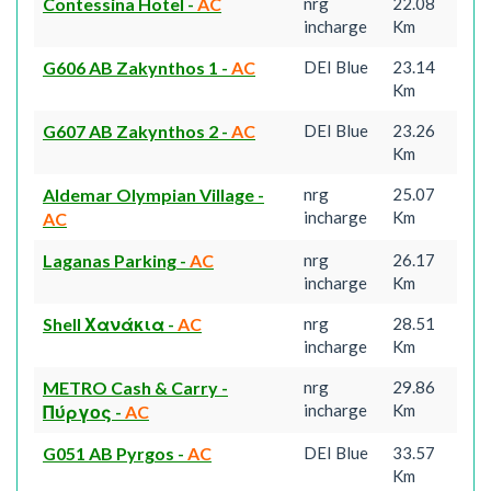
Contessina Hotel
-
AC
nrg
22.08
incharge
Km
G606 AB Zakynthos 1
-
AC
DEI Blue
23.14
Km
G607 AB Zakynthos 2
-
AC
DEI Blue
23.26
Km
Aldemar Olympian Village
-
nrg
25.07
incharge
Km
AC
Laganas Parking
-
AC
nrg
26.17
incharge
Km
Shell Χανάκια
-
AC
nrg
28.51
incharge
Km
METRO Cash & Carry -
nrg
29.86
incharge
Km
Πύργος
-
AC
G051 AB Pyrgos
-
AC
DEI Blue
33.57
Km