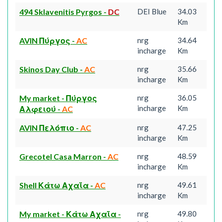
494 Sklavenitis Pyrgos
-
DC
DEI Blue
34.03
Km
AVIN Πύργος
-
AC
nrg
34.64
incharge
Km
Skinos Day Club
-
AC
nrg
35.66
incharge
Km
My market - Πύργος
nrg
36.05
incharge
Km
Αλφειού
-
AC
AVIN Πελόπιο
-
AC
nrg
47.25
incharge
Km
Grecotel Casa Marron
-
AC
nrg
48.59
incharge
Km
Shell Κάτω Αχαΐα
-
AC
nrg
49.61
incharge
Km
My market - Κάτω Αχαΐα
-
nrg
49.80