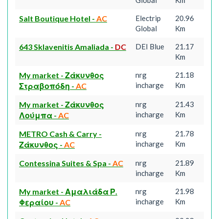
Global
Km
Salt Boutique Hotel
-
AC
Electrip
20.96
Global
Km
643 Sklavenitis Amaliada
-
DC
DEI Blue
21.17
Km
My market - Ζάκυνθος
nrg
21.18
incharge
Km
Στραβοπόδη
-
AC
My market - Ζάκυνθος
nrg
21.43
incharge
Km
Λούμπα
-
AC
METRO Cash & Carry -
nrg
21.78
incharge
Km
Ζάκυνθος
-
AC
Contessina Suites & Spa
-
AC
nrg
21.89
incharge
Km
My market - Αμαλιάδα Ρ.
nrg
21.98
incharge
Km
Φεραίου
-
AC