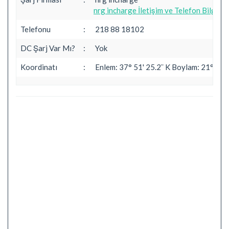
nrg incharge İletişim ve Telefon Bilgileri
Telefonu
:
218 88 18102
DC Şarj Var Mı?
:
Yok
Koordinatı
:
Enlem: 37° 51' 25.2¨ K Boylam: 21° 6' 4