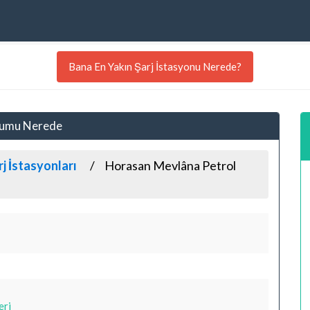
Bana En Yakın Şarj İstasyonu Nerede?
numu Nerede
j İstasyonları
Horasan Mevlâna Petrol
eri