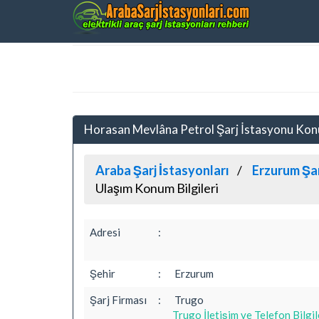
Horasan Mevlâna Petrol Şarj İstasyonu Ko
Araba Şarj İstasyonları
Erzurum Şar
Ulaşım Konum Bilgileri
Adresi
:
Şehir
:
Erzurum
Şarj Firması
:
Trugo
Trugo İletişim ve Telefon Bilgil