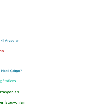
ikli Arabalar
rma
Nasıl Çalışır?
g Stations
stasyonları
r İstasyonları