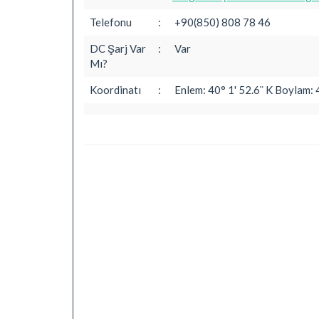
Telefonu
:
+90(850) 808 78 46
DC Şarj Var
:
Var
Mı?
Koordinatı
:
Enlem: 40° 1' 52.6¨ K Boylam: 4