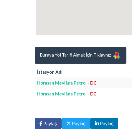
Buraya Yol Tarifi Almak İçin Tıklaynız
İstasyon Adı
Horasan Mevlâna Petrol
-
DC
Horasan Mevlâna Petrol
-
DC
Paylaş
Paylaş
Paylaş