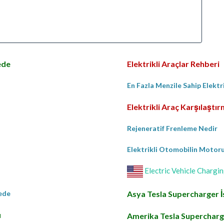
ede
Elektrikli Araçlar Rehberi
En Fazla Menzile Sahip Elektr
Elektrikli Araç Karşılaştı
Rejeneratif Frenleme Nedir
Elektrikli Otomobilin Motoru 
Electric Vehicle Chargin
rede
Asya Tesla Supercharger İ
ı
Amerika Tesla Supercharge