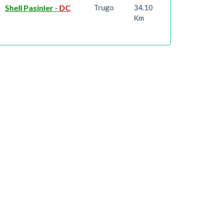
Shell Pasinler
-
DC
Trugo
34.10
Km