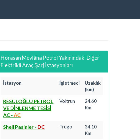
Horasan Mevlâna Petrol Yakınındaki Diğer
Elektrikli Araç Şarj İstasyonları
İstasyon
İşletmeci
Uzaklık
(km)
RESULOĞLU PETROL
Voltrun
24.60
Km
VE DİNLENME TESİSİ
AC
-
AC
Shell Pasinler
-
DC
Trugo
34.10
Km