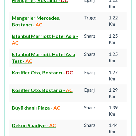
Mengerler, Bostancı
-
DC
Km
Mengerler Mercedes,
Trugo
1.22
Km
Bostancı
-
AC
Istanbul Marrıott Hotel Asıa
-
Sharz
1.25
Km
AC
Istanbul Marrıott Hotel Asıa
Sharz
1.25
Km
Test
-
AC
Kosifler Oto, Bostancı
-
DC
Eşarj
1.27
Km
Kosifler Oto, Bostancı
-
AC
Eşarj
1.29
Km
Büyükhanlı Plaza
-
AC
Sharz
1.39
Km
Dekon Suadiye
-
AC
Sharz
1.44
Km