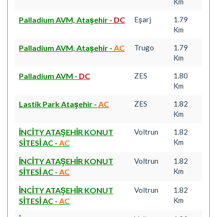
Km
Palladium AVM, Ataşehir
-
DC
Eşarj
1.79
Km
Palladium AVM, Ataşehir
-
AC
Trugo
1.79
Km
Palladium AVM
-
DC
ZES
1.80
Km
Lastik Park Ataşehir
-
AC
ZES
1.82
Km
İNCİTY ATAŞEHİR KONUT
Voltrun
1.82
Km
SİTESİ AC
-
AC
İNCİTY ATAŞEHİR KONUT
Voltrun
1.82
Km
SİTESİ AC
-
AC
İNCİTY ATAŞEHİR KONUT
Voltrun
1.82
Km
SİTESİ AC
-
AC