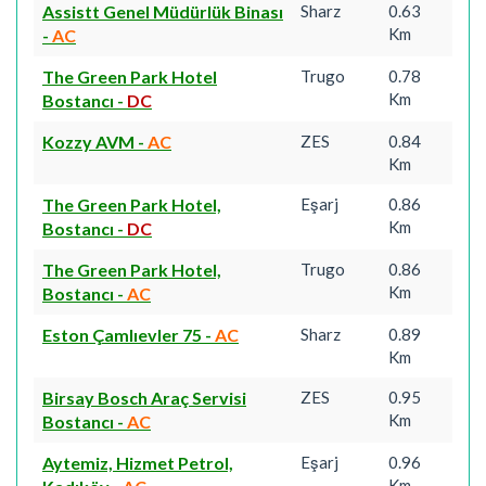
Assistt Genel Müdürlük Binası
Sharz
0.63
Km
-
AC
The Green Park Hotel
Trugo
0.78
Km
Bostancı
-
DC
Kozzy AVM
-
AC
ZES
0.84
Km
The Green Park Hotel,
Eşarj
0.86
Km
Bostancı
-
DC
The Green Park Hotel,
Trugo
0.86
Km
Bostancı
-
AC
Eston Çamlıevler 75
-
AC
Sharz
0.89
Km
Birsay Bosch Araç Servisi
ZES
0.95
Km
Bostancı
-
AC
Aytemiz, Hizmet Petrol,
Eşarj
0.96
Km