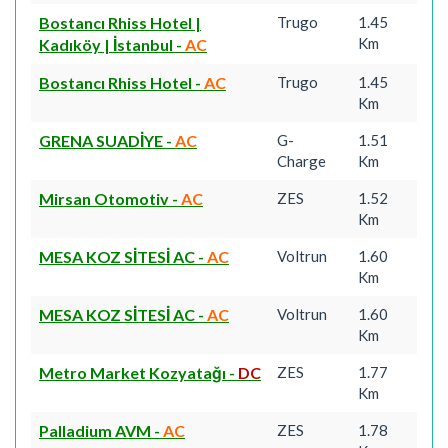
Bostancı Rhiss Hotel |
Trugo
1.45
Km
Kadıköy | İstanbul
-
AC
Bostancı Rhiss Hotel
-
AC
Trugo
1.45
Km
GRENA SUADİYE
-
AC
G-
1.51
Charge
Km
Mirsan Otomotiv
-
AC
ZES
1.52
Km
MESA KOZ SİTESİ AC
-
AC
Voltrun
1.60
Km
MESA KOZ SİTESİ AC
-
AC
Voltrun
1.60
Km
Metro Market Kozyatağı
-
DC
ZES
1.77
Km
Palladium AVM
-
AC
ZES
1.78