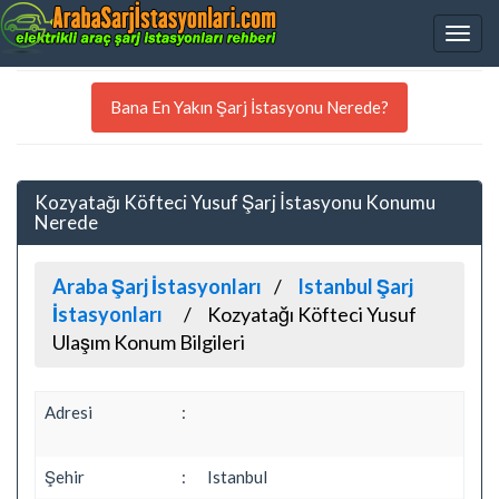
Bana En Yakın Şarj İstasyonu Nerede?
Kozyatağı Köfteci Yusuf Şarj İstasyonu Konumu
Nerede
Araba Şarj İstasyonları
Istanbul Şarj
İstasyonları
Kozyatağı Köfteci Yusuf
Ulaşım Konum Bilgileri
Adresi
:
Şehir
:
Istanbul