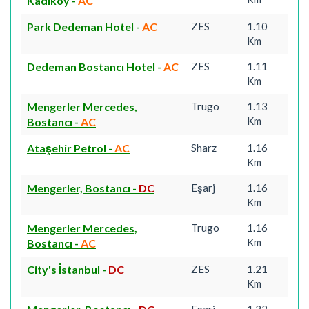
Kadıköy
-
AC
Park Dedeman Hotel
-
AC
ZES
1.10
Km
Dedeman Bostancı Hotel
-
AC
ZES
1.11
Km
Mengerler Mercedes,
Trugo
1.13
Km
Bostancı
-
AC
Ataşehir Petrol
-
AC
Sharz
1.16
Km
Mengerler, Bostancı
-
DC
Eşarj
1.16
Km
Mengerler Mercedes,
Trugo
1.16
Km
Bostancı
-
AC
City's İstanbul
-
DC
ZES
1.21
Km
Eşarj
1.22