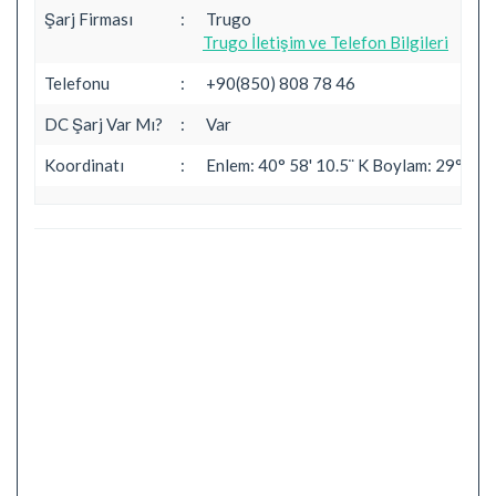
Şarj Firması
:
Trugo
Trugo İletişim ve Telefon Bilgileri
Telefonu
:
+90(850) 808 78 46
DC Şarj Var Mı?
:
Var
Koordinatı
:
Enlem: 40° 58' 10.5¨ K Boylam: 29° 6' 5