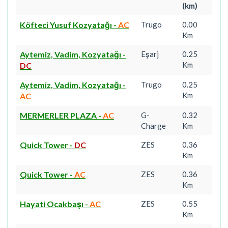
(km)
Köfteci Yusuf Kozyatağı
-
AC
Trugo
0.00
Km
Aytemiz, Vadim, Kozyatağı
-
Eşarj
0.25
Km
DC
Aytemiz, Vadim, Kozyatağı
-
Trugo
0.25
Km
AC
MERMERLER PLAZA
-
AC
G-
0.32
Charge
Km
Quick Tower
-
DC
ZES
0.36
Km
Quick Tower
-
AC
ZES
0.36
Km
Hayati Ocakbaşı
-
AC
ZES
0.55
Km