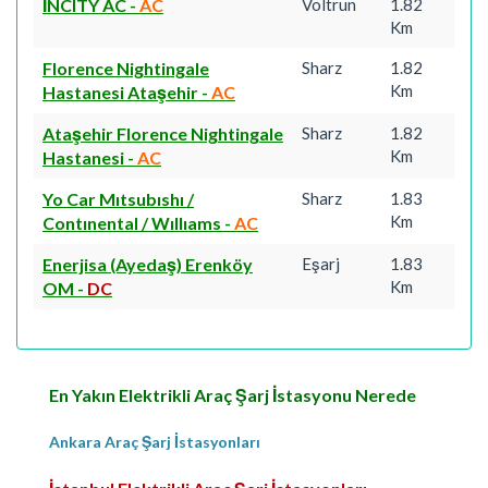
İNCITY AC
-
AC
Voltrun
1.82
Km
Florence Nightingale
Sharz
1.82
Km
Hastanesi Ataşehir
-
AC
Ataşehir Florence Nightingale
Sharz
1.82
Km
Hastanesi
-
AC
Yo Car Mıtsubıshı /
Sharz
1.83
Km
Contınental / Wıllıams
-
AC
Enerjisa (Ayedaş) Erenköy
Eşarj
1.83
Km
OM
-
DC
En Yakın Elektrikli Araç Şarj İstasyonu Nerede
Ankara Araç Şarj İstasyonları