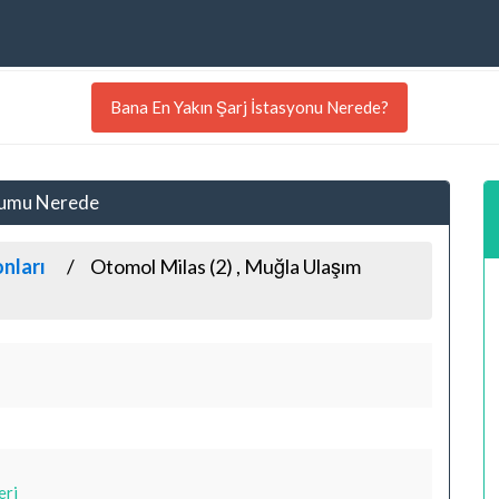
Bana En Yakın Şarj İstasyonu Nerede?
onumu Nerede
onları
Otomol Milas (2) , Muğla Ulaşım
eri