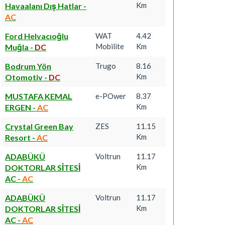
Km
Havaalanı Dış Hatlar
-
AC
Ford Helvacıoğlu
WAT
4.42
Mobilite
Km
Muğla
-
DC
Bodrum Yön
Trugo
8.16
Km
Otomotiv
-
DC
MUSTAFA KEMAL
e-POwer
8.37
Km
ERGEN
-
AC
Crystal Green Bay
ZES
11.15
Km
Resort
-
AC
ADABÜKÜ
Voltrun
11.17
Km
DOKTORLAR SİTESİ
AC
-
AC
ADABÜKÜ
Voltrun
11.17
Km
DOKTORLAR SİTESİ
AC
-
AC