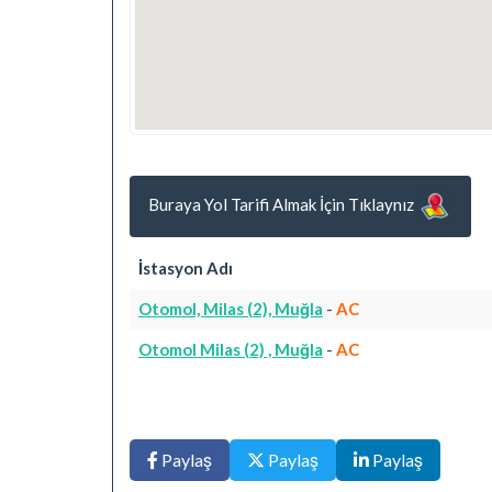
Buraya Yol Tarifi Almak İçin Tıklaynız
İstasyon Adı
Otomol, Milas (2), Muğla
-
AC
Otomol Milas (2) , Muğla
-
AC
Paylaş
Paylaş
Paylaş