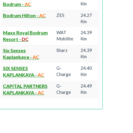
Km
Bodrum
-
AC
Bodrum Hilton
-
AC
ZES
24.27
Km
Maxx Royal Bodrum
WAT
24.39
Mobilite
Km
Resort
-
DC
Six Senses
Sharz
24.39
Km
Kaplankaya
-
AC
SIX SENSES
G-
24.40
Charge
Km
KAPLANKAYA
-
AC
CAPITAL PARTNERS
G-
24.49
Charge
Km
KAPLANKAYA
-
AC