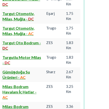
Km
DC
Turgut Otomotiv,
Eşarj
1.75
Km
Milas, Muğla
-
DC
Turgut Otomotiv,
Trugo
1.75
Km
Milas, Muğla
-
AC
Turgut Oto Bodrum
-
ZES
1.83
Km
DC
Turgutlu Motor Milas
Trugo
1.83
Km
-
DC
Gümüşdoğa Su
Sharz
2.67
Km
Ürünleri
-
AC
Milas-Bodrum
ZES
3.25
Km
Havalanı İç Hatlar
-
AC
Milas-Bodrum
ZES
3.36