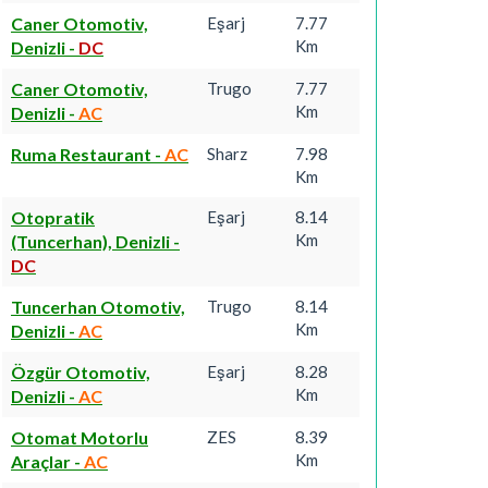
Caner Otomotiv,
Eşarj
7.77
Km
Denizli
-
DC
Caner Otomotiv,
Trugo
7.77
Km
Denizli
-
AC
Ruma Restaurant
-
AC
Sharz
7.98
Km
Otopratik
Eşarj
8.14
Km
(Tuncerhan), Denizli
-
DC
Tuncerhan Otomotiv,
Trugo
8.14
Km
Denizli
-
AC
Özgür Otomotiv,
Eşarj
8.28
Km
Denizli
-
AC
Otomat Motorlu
ZES
8.39
Km
Araçlar
-
AC