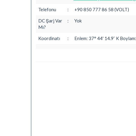
Telefonu
:
+90 850 777 86 58 (VOLT)
DC Şarj Var
:
Yok
Mı?
Koordinatı
:
Enlem: 37° 44' 14.9¨ K Boylam: