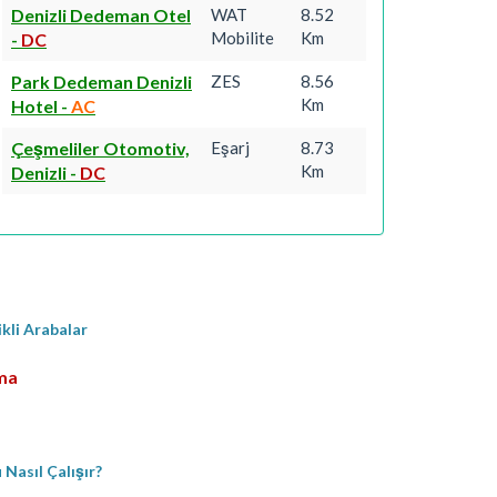
Denizli Dedeman Otel
WAT
8.52
Mobilite
Km
-
DC
Park Dedeman Denizli
ZES
8.56
Km
Hotel
-
AC
Çeşmeliler Otomotiv,
Eşarj
8.73
Km
Denizli
-
DC
ikli Arabalar
rma
Nasıl Çalışır?