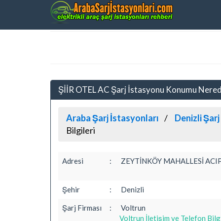
ŞİİR OTEL AC Şarj İstasyonu Konumu Nere
Araba Şarj İstasyonları
Denizli Şarj
Bilgileri
Adresi
:
ZEYTİNKÖY MAHALLESİ ACI
Şehir
:
Denizli
Şarj Firması
:
Voltrun
Voltrun İletişim ve Telefon Bilg