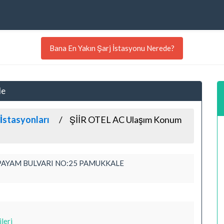
Bana En Yakın Şarj İstasyonu Nerede?
de
 İstasyonları
ŞİİR OTEL AC Ulaşım Konum
PAYAM BULVARI NO:25 PAMUKKALE
ileri