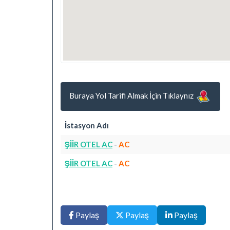
Buraya Yol Tarifi Almak İçin Tıklaynız
İstasyon Adı
ŞİİR OTEL AC
-
AC
ŞİİR OTEL AC
-
AC
Paylaş
Paylaş
Paylaş