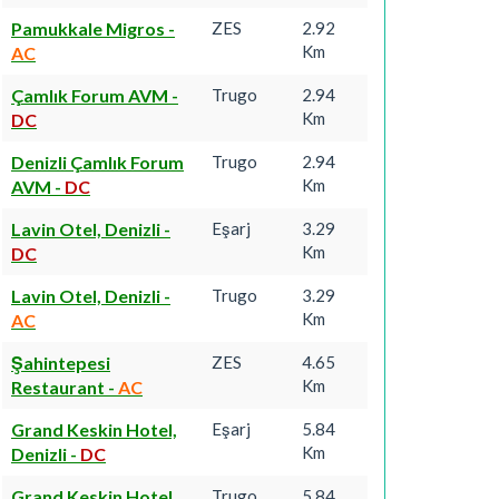
Pamukkale Migros
-
ZES
2.92
Km
AC
Çamlık Forum AVM
-
Trugo
2.94
Km
DC
Denizli Çamlık Forum
Trugo
2.94
Km
AVM
-
DC
Lavin Otel, Denizli
-
Eşarj
3.29
Km
DC
Lavin Otel, Denizli
-
Trugo
3.29
Km
AC
Şahintepesi
ZES
4.65
Km
Restaurant
-
AC
Grand Keskin Hotel,
Eşarj
5.84
Km
Denizli
-
DC
Grand Keskin Hotel,
Trugo
5.84