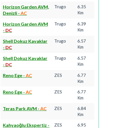
Horizon Garden AVM,
Trugo
6.35
Km
Denizli
-
AC
Horizon Garden AVM
Trugo
6.39
Km
-
DC
Shell Dokuz Kavaklar
Trugo
6.57
Km
-
DC
Shell Dokuz Kavaklar
Trugo
6.57
Km
-
DC
Reno Ege
-
AC
ZES
6.77
Km
Reno Ege
-
AC
ZES
6.77
Km
Teras Park AVM
-
AC
ZES
6.84
Km
Kahyaoğlu Ekspertiz
-
ZES
6.95