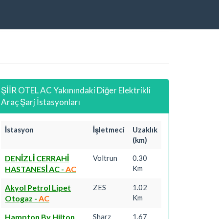
ŞİİR OTEL AC Yakınındaki Diğer Elektrikli
Araç Şarj İstasyonları
İstasyon
İşletmeci
Uzaklık
(km)
DENİZLİ CERRAHİ
Voltrun
0.30
Km
HASTANESİ AC
-
AC
Akyol Petrol Lipet
ZES
1.02
Km
Otogaz
-
AC
Hampton By Hilton
Sharz
1.67