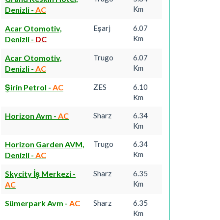
Km
Denizli
-
AC
Acar Otomotiv,
Eşarj
6.07
Km
Denizli
-
DC
Acar Otomotiv,
Trugo
6.07
Km
Denizli
-
AC
Şirin Petrol
-
AC
ZES
6.10
Km
Horizon Avm
-
AC
Sharz
6.34
Km
Horizon Garden AVM,
Trugo
6.34
Km
Denizli
-
AC
Skycity İş Merkezi
-
Sharz
6.35
Km
AC
Sümerpark Avm
-
AC
Sharz
6.35
Km