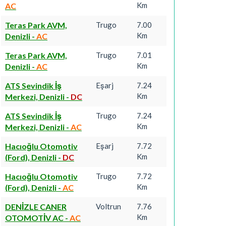
Km
AC
Teras Park AVM,
Trugo
7.00
Km
Denizli
-
AC
Teras Park AVM,
Trugo
7.01
Km
Denizli
-
AC
ATS Sevindik İş
Eşarj
7.24
Km
Merkezi, Denizli
-
DC
ATS Sevindik İş
Trugo
7.24
Km
Merkezi, Denizli
-
AC
Hacıoğlu Otomotiv
Eşarj
7.72
Km
(Ford), Denizli
-
DC
Hacıoğlu Otomotiv
Trugo
7.72
Km
(Ford), Denizli
-
AC
DENİZLE CANER
Voltrun
7.76
Km
OTOMOTİV AC
-
AC