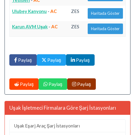
Tesisleri
-
AC
Ulubey Kanyonu
-
AC
ZES
Haritada Göster
Karun AVM Uşak
-
AC
ZES
Haritada Göster
Paylaş
Paylaş
Paylaş
Paylaş
Paylaş
Paylaş
Uşak İşletmeci Firmalara Göre Şarj İstasyonları
Uşak Eşarj Araç Şarj İstasyonları