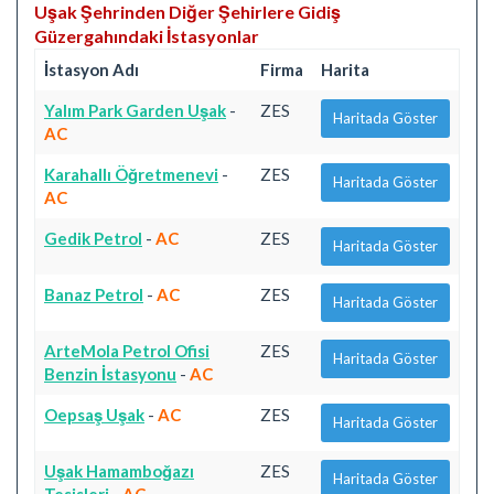
Uşak Şehrinden Diğer Şehirlere Gidiş
Güzergahındaki İstasyonlar
İstasyon Adı
Firma
Harita
Yalım Park Garden Uşak
-
ZES
Haritada Göster
AC
Karahallı Öğretmenevi
-
ZES
Haritada Göster
AC
Gedik Petrol
-
AC
ZES
Haritada Göster
Banaz Petrol
-
AC
ZES
Haritada Göster
ArteMola Petrol Ofisi
ZES
Haritada Göster
Benzin İstasyonu
-
AC
Oepsaş Uşak
-
AC
ZES
Haritada Göster
Uşak Hamamboğazı
ZES
Haritada Göster